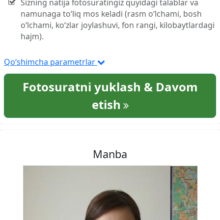
Sizning natija fotosuratingiz quyidagi talablar va
namunaga to‘liq mos keladi (rasm o‘lchami, bosh
o‘lchami, ko‘zlar joylashuvi, fon rangi, kilobaytlardagi
hajm).
Qo‘shimcha parametrlar
Fotosuratni yuklash & Davom
etish
Manba