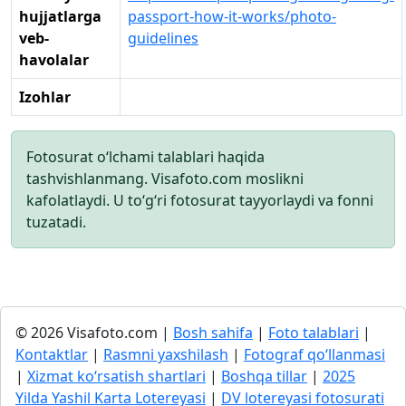
hujjatlarga
passport-how-it-works/photo-
veb-
guidelines
havolalar
Izohlar
Fotosurat o‘lchami talablari haqida
tashvishlanmang. Visafoto.com moslikni
kafolatlaydi. U to‘g‘ri fotosurat tayyorlaydi va fonni
tuzatadi.
© 2026 Visafoto.com |
Bosh sahifa
|
Foto talablari
|
Kontaktlar
|
Rasmni yaxshilash
|
Fotograf qo‘llanmasi
|
Xizmat ko‘rsatish shartlari
|
Boshqa tillar
|
2025
Yilda Yashil Karta Lotereyasi
|
DV lotereyasi fotosurati