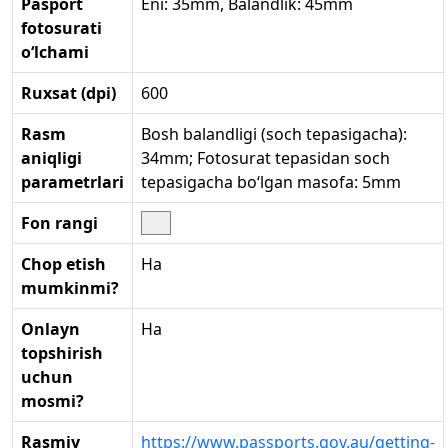
Pasport
Eni: 35mm, Balandlik: 45mm
fotosurati
o‘lchami
Ruxsat (dpi)
600
Rasm
Bosh balandligi (soch tepasigacha):
aniqligi
34mm; Fotosurat tepasidan soch
parametrlari
tepasigacha bo‘lgan masofa: 5mm
Fon rangi
Chop etish
Ha
mumkinmi?
Onlayn
Ha
topshirish
uchun
mosmi?
Rasmiy
https://www.passports.gov.au/getting-