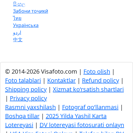
සිංහල
Забони тоҷикӣ
ไทย
Українська
اردو
中文
© 2014-2026 Visafoto.com |
Foto olish
|
Foto talablari
|
Kontaktlar
|
Refund policy
|
Shipping policy
|
Xizmat ko‘rsatish shartlari
|
Privacy policy
Rasmni yaxshilash
|
Fotograf qo‘llanmasi
|
Boshqa tillar
|
2025 Yilda Yashil Karta
Lotereyasi
|
DV lotereyasi fotosurati onlayn