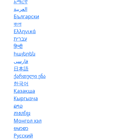
አማርኛ
العربية
Български
বাংলা
Ελληνικά
עברית
हिन्दी
հայերեն
فارسی
日本語
ქართული ენა
한국어
Қазақша
Кыргызча
ລາວ
ភាសាខ្មែរ
Монгол хэл
ဗမာစာ
Русский