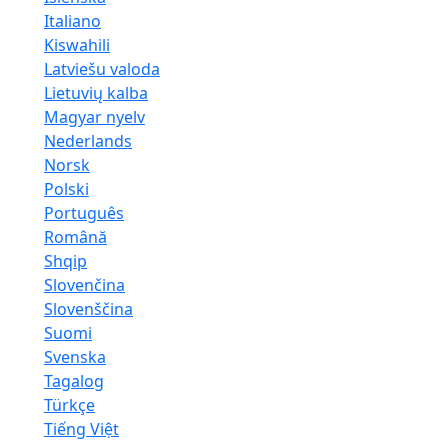
Italiano
Kiswahili
Latviešu valoda
Lietuvių kalba
Magyar nyelv
Nederlands
Norsk
Polski
Português
Română
Shqip
Slovenčina
Slovenščina
Suomi
Svenska
Tagalog
Türkçe
Tiếng Việt