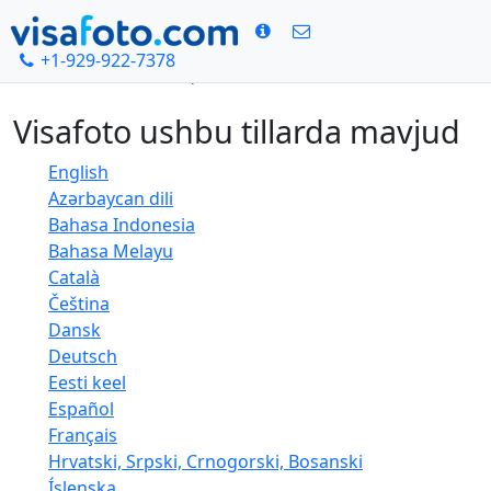
+1-929-922-7378
Bosh sahifa
Boshqa tillar
Visafoto ushbu tillarda mavjud
English
Azərbaycan dili
Bahasa Indonesia
Bahasa Melayu
Català
Čeština
Dansk
Deutsch
Eesti keel
Español
Français
Hrvatski, Srpski, Crnogorski, Bosanski
Íslenska