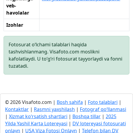
veb-
havolalar
Izohlar
Fotosurat o‘lchami talablari haqida
tashvishlanmang. Visafoto.com moslikni
kafolatlaydi. U to‘g‘ri fotosurat tayyorlaydi va fonni
tuzatadi.
© 2026 Visafoto.com |
Bosh sahifa
|
Foto talablari
|
Kontaktlar
|
Rasmni yaxshilash
|
Fotograf qo‘llanmasi
|
Xizmat ko‘rsatish shartlari
|
Boshqa tillar
|
2025
Yilda Yashil Karta Lotereyasi
|
DV lotereyasi fotosurati
onlayn
|
USA Viza Fotosi Onlayn
|
Telefon bilan DV