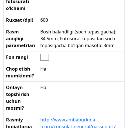
fotosurati
o‘lchami
Ruxsat (dpi)
600
Rasm
Bosh balandligi (soch tepasigacha):
aniqligi
34.5mm; Fotosurat tepasidan soch
parametrlari
tepasigacha bo‘lgan masofa: 3mm
Fon rangi
Chop etish
Ha
mumkinmi?
Onlayn
Ha
topshirish
uchun
mosmi?
Rasmiy
http://www.ambaburkina-
hujjatlarga
fr.org/consulat-general/passeport/