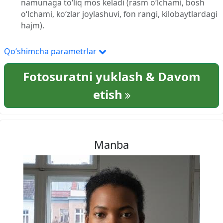
namunaga to‘liq mos keladi (rasm o‘lchami, bosh
o‘lchami, ko‘zlar joylashuvi, fon rangi, kilobaytlardagi
hajm).
Qo‘shimcha parametrlar
Fotosuratni yuklash & Davom
etish
Manba