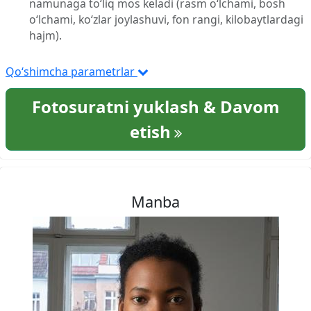
namunaga to‘liq mos keladi (rasm o‘lchami, bosh
o‘lchami, ko‘zlar joylashuvi, fon rangi, kilobaytlardagi
hajm).
Qo‘shimcha parametrlar
Fotosuratni yuklash & Davom
etish
Manba