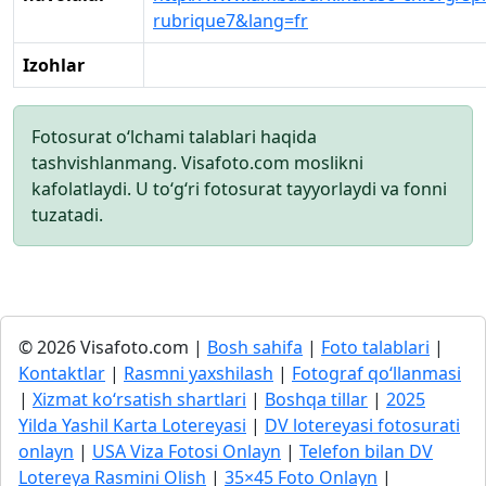
rubrique7&lang=fr
Izohlar
Fotosurat o‘lchami talablari haqida
tashvishlanmang. Visafoto.com moslikni
kafolatlaydi. U to‘g‘ri fotosurat tayyorlaydi va fonni
tuzatadi.
© 2026 Visafoto.com |
Bosh sahifa
|
Foto talablari
|
Kontaktlar
|
Rasmni yaxshilash
|
Fotograf qo‘llanmasi
|
Xizmat ko‘rsatish shartlari
|
Boshqa tillar
|
2025
Yilda Yashil Karta Lotereyasi
|
DV lotereyasi fotosurati
onlayn
|
USA Viza Fotosi Onlayn
|
Telefon bilan DV
Lotereya Rasmini Olish
|
35×45 Foto Onlayn
|