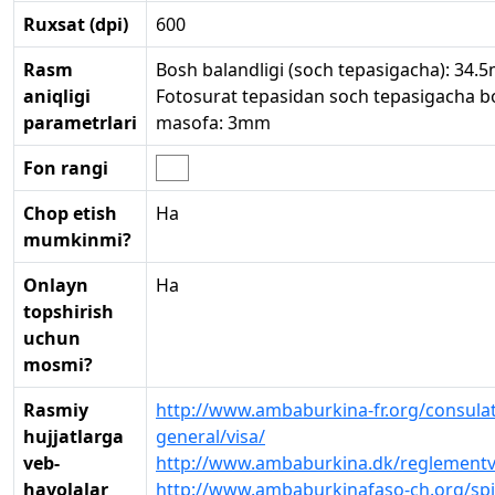
Ruxsat (dpi)
600
Rasm
Bosh balandligi (soch tepasigacha): 34.
aniqligi
Fotosurat tepasidan soch tepasigacha b
parametrlari
masofa: 3mm
Fon rangi
Chop etish
Ha
mumkinmi?
Onlayn
Ha
topshirish
uchun
mosmi?
Rasmiy
http://www.ambaburkina-fr.org/consulat
hujjatlarga
general/visa/
veb-
http://www.ambaburkina.dk/reglementv
havolalar
http://www.ambaburkinafaso-ch.org/sp