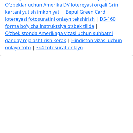
O'zbeklar uchun Amerika DV lotereyasi orqali Grin
kartani yutish imkoniyati
|
Bepul Green Card
lotereyasi fotosuratini onlayn tekshirish
|
DS-160
forma bo‘yicha instruktsiya o‘zbek tilida
|
O‘zbekistonda Amerikaga vizasi uchun suhbatni
qanday rejalashtirish kerak
|
Hindiston vizasi uchun
onlayn foto
|
3×4 fotosurat onlayn