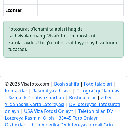
Izohlar
Fotosurat o‘lchami talablari haqida
tashvishlanmang. Visafoto.com moslikni
kafolatlaydi. U to‘g‘ri fotosurat tayyorlaydi va fonni
tuzatadi.
© 2026 Visafoto.com |
Bosh sahifa
|
Foto talablari
|
Kontaktlar
|
Rasmni yaxshilash
|
Fotograf qo‘llanmasi
|
Xizmat ko‘rsatish shartlari
|
Boshqa tillar
|
2025
Yilda Yashil Karta Lotereyasi
|
DV lotereyasi fotosurati
onlayn
|
USA Viza Fotosi Onlayn
|
Telefon bilan DV
Lotereya Rasmini Olish
|
35×45 Foto Onlayn
|
O'zbeklar uchun Amerika DV lotereyasi orqali Grin