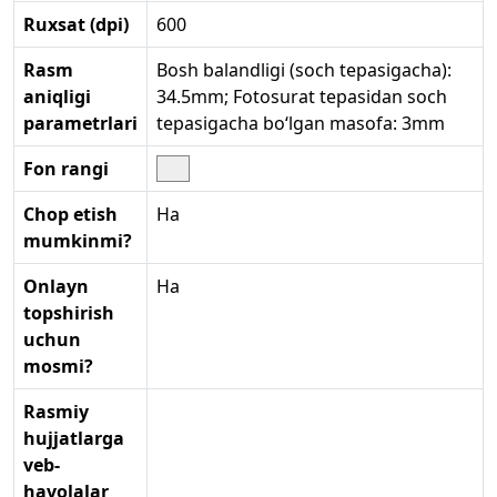
Ruxsat (dpi)
600
Rasm
Bosh balandligi (soch tepasigacha):
aniqligi
34.5mm; Fotosurat tepasidan soch
parametrlari
tepasigacha bo‘lgan masofa: 3mm
Fon rangi
Chop etish
Ha
mumkinmi?
Onlayn
Ha
topshirish
uchun
mosmi?
Rasmiy
hujjatlarga
veb-
havolalar