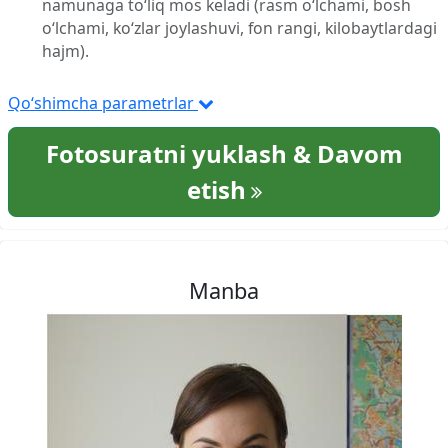
namunaga to‘liq mos keladi (rasm o‘lchami, bosh
o‘lchami, ko‘zlar joylashuvi, fon rangi, kilobaytlardagi
hajm).
Qo‘shimcha parametrlar
Fotosuratni yuklash & Davom
etish
Manba