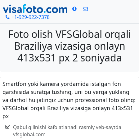
+1-929-922-7378
Foto olish VFSGlobal orqali
Braziliya vizasiga onlayn
413x531 px 2 soniyada
Smartfon yoki kamera yordamida istalgan fon
qarshisida suratga tushing, uni bu yerga yuklang
va darhol hujjatingiz uchun professional foto oling:
VFSGlobal orqali Braziliya vizasiga onlayn 413x531
px
Qabul qilinishi kafolatlanadi rasmiy veb-saytda
vfsglobal.com