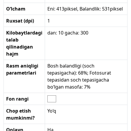
O‘lcham
Eni: 413piksel, Balandlik: 531piksel
Ruxsat (dpi)
1
Kilobaytlardagi
dan: 10 gacha: 300
talab
qilinadigan
hajm
Rasm aniqligi
Bosh balandligi (soch
parametrlari
tepasigacha): 68%; Fotosurat
tepasidan soch tepasigacha
bo‘lgan masofa: 7%
Fon rangi
Chop etish
Yo‘q
mumkinmi?
Onlayn
Ha