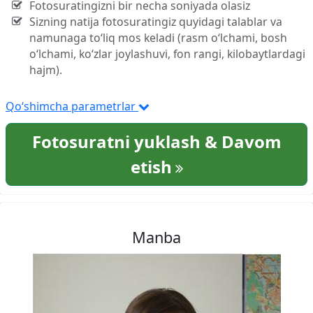
Fotosuratingizni bir necha soniyada olasiz
Sizning natija fotosuratingiz quyidagi talablar va
namunaga to‘liq mos keladi (rasm o‘lchami, bosh
o‘lchami, ko‘zlar joylashuvi, fon rangi, kilobaytlardagi
hajm).
Qo‘shimcha parametrlar
Fotosuratni yuklash & Davom
etish
Manba