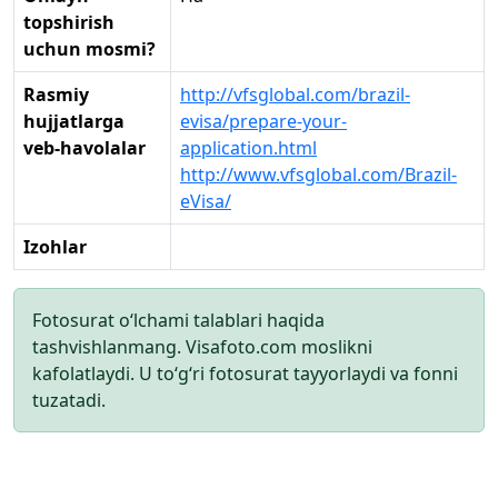
topshirish
uchun mosmi?
Rasmiy
http://vfsglobal.com/brazil-
hujjatlarga
evisa/prepare-your-
veb-havolalar
application.html
http://www.vfsglobal.com/Brazil-
eVisa/
Izohlar
Fotosurat o‘lchami talablari haqida
tashvishlanmang. Visafoto.com moslikni
kafolatlaydi. U to‘g‘ri fotosurat tayyorlaydi va fonni
tuzatadi.