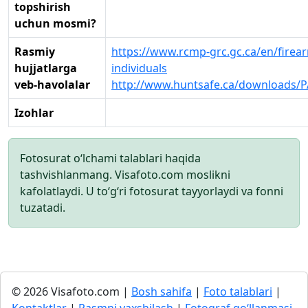
topshirish
uchun mosmi?
Rasmiy
https://www.rcmp-grc.gc.ca/en/firear
hujjatlarga
individuals
veb-havolalar
http://www.huntsafe.ca/downloads/P
Izohlar
Fotosurat o‘lchami talablari haqida
tashvishlanmang. Visafoto.com moslikni
kafolatlaydi. U to‘g‘ri fotosurat tayyorlaydi va fonni
tuzatadi.
© 2026 Visafoto.com |
Bosh sahifa
|
Foto talablari
|