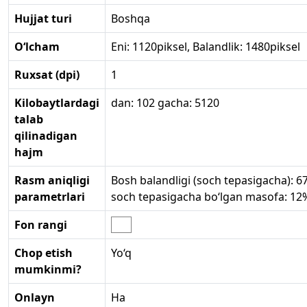
Hujjat turi
Boshqa
O‘lcham
Eni: 1120piksel, Balandlik: 1480piksel
Ruxsat (dpi)
1
Kilobaytlardagi
dan: 102 gacha: 5120
talab
qilinadigan
hajm
Rasm aniqligi
Bosh balandligi (soch tepasigacha): 6
parametrlari
soch tepasigacha bo‘lgan masofa: 12
Fon rangi
Chop etish
Yo‘q
mumkinmi?
Onlayn
Ha