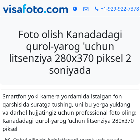
+1-929-922-7378
Foto olish Kanadadagi
qurol-yarog 'uchun
litsenziya 280x370 piksel 2
soniyada
Smartfon yoki kamera yordamida istalgan fon
qarshisida suratga tushing, uni bu yerga yuklang
va darhol hujjatingiz uchun professional foto oling:
Kanadadagi qurol-yarog 'uchun litsenziya 280x370
piksel