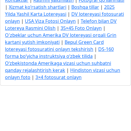
Kontaktlar
|
Rasmni yaxshilash
|
Fotograf qo‘llanmasi
|
Xizmat ko‘rsatish shartlari
|
Boshqa tillar
|
2025
Yilda Yashil Karta Lotereyasi
|
DV lotereyasi fotosurati
onlayn
|
USA Viza Fotosi Onlayn
|
Telefon bilan DV
Lotereya Rasmini Olish
|
35×45 Foto Onlayn
|
O'zbeklar uchun Amerika DV lotereyasi orqali Grin
kartani yutish imkoniyati
|
Bepul Green Card
lotereyasi fotosuratini onlayn tekshirish
|
DS-160
forma bo‘yicha instruktsiya o‘zbek tilida
|
O‘zbekistonda Amerikaga vizasi uchun suhbatni
qanday rejalashtirish kerak
|
Hindiston vizasi uchun
onlayn foto
|
3×4 fotosurat onlayn