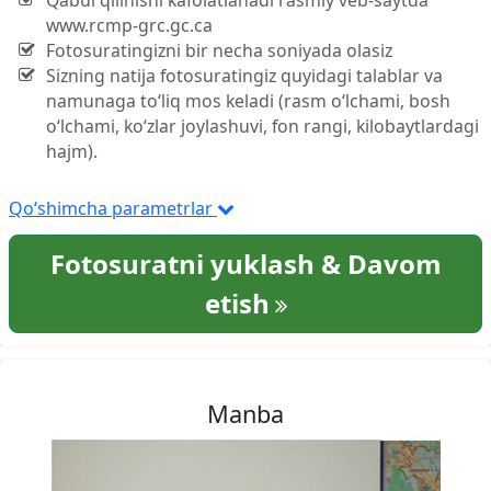
Qabul qilinishi kafolatlanadi rasmiy veb-saytda
www.rcmp-grc.gc.ca
Fotosuratingizni bir necha soniyada olasiz
Sizning natija fotosuratingiz quyidagi talablar va
namunaga to‘liq mos keladi (rasm o‘lchami, bosh
o‘lchami, ko‘zlar joylashuvi, fon rangi, kilobaytlardagi
hajm).
Qo‘shimcha parametrlar
Fotosuratni yuklash & Davom
etish
Manba