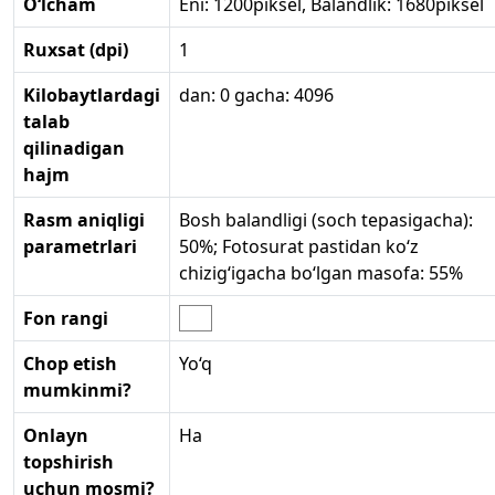
O‘lcham
Eni: 1200piksel, Balandlik: 1680piksel
Ruxsat (dpi)
1
Kilobaytlardagi
dan: 0 gacha: 4096
talab
qilinadigan
hajm
Rasm aniqligi
Bosh balandligi (soch tepasigacha):
parametrlari
50%; Fotosurat pastidan ko‘z
chizig‘igacha bo‘lgan masofa: 55%
Fon rangi
Chop etish
Yo‘q
mumkinmi?
Onlayn
Ha
topshirish
uchun mosmi?