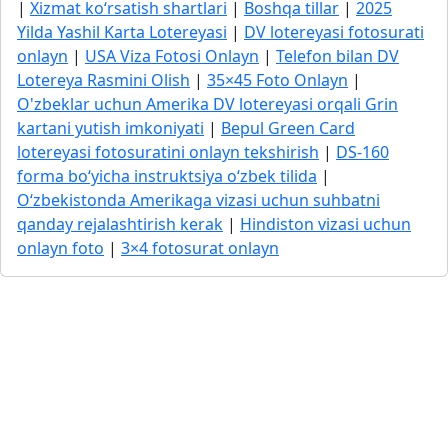
|
Xizmat ko‘rsatish shartlari
|
Boshqa tillar
|
2025
Yilda Yashil Karta Lotereyasi
|
DV lotereyasi fotosurati
onlayn
|
USA Viza Fotosi Onlayn
|
Telefon bilan DV
Lotereya Rasmini Olish
|
35×45 Foto Onlayn
|
O'zbeklar uchun Amerika DV lotereyasi orqali Grin
kartani yutish imkoniyati
|
Bepul Green Card
lotereyasi fotosuratini onlayn tekshirish
|
DS-160
forma bo‘yicha instruktsiya o‘zbek tilida
|
O‘zbekistonda Amerikaga vizasi uchun suhbatni
qanday rejalashtirish kerak
|
Hindiston vizasi uchun
onlayn foto
|
3×4 fotosurat onlayn