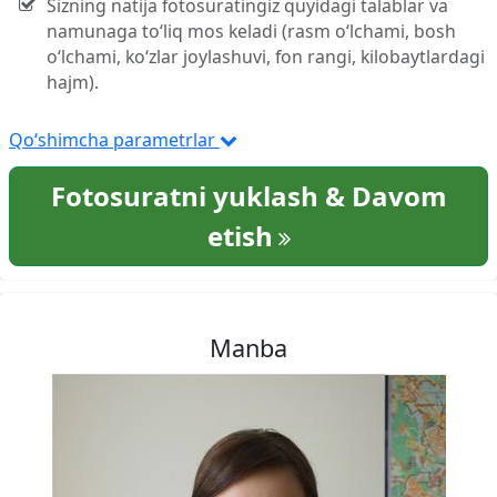
Sizning natija fotosuratingiz quyidagi talablar va
namunaga to‘liq mos keladi (rasm o‘lchami, bosh
o‘lchami, ko‘zlar joylashuvi, fon rangi, kilobaytlardagi
hajm).
Qo‘shimcha parametrlar
Fotosuratni yuklash & Davom
etish
Manba