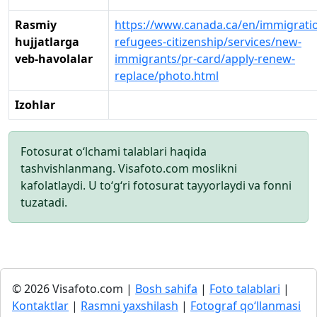
Rasmiy
https://www.canada.ca/en/immigrati
hujjatlarga
refugees-citizenship/services/new-
veb-havolalar
immigrants/pr-card/apply-renew-
replace/photo.html
Izohlar
Fotosurat o‘lchami talablari haqida
tashvishlanmang. Visafoto.com moslikni
kafolatlaydi. U to‘g‘ri fotosurat tayyorlaydi va fonni
tuzatadi.
© 2026 Visafoto.com |
Bosh sahifa
|
Foto talablari
|
Kontaktlar
|
Rasmni yaxshilash
|
Fotograf qo‘llanmasi