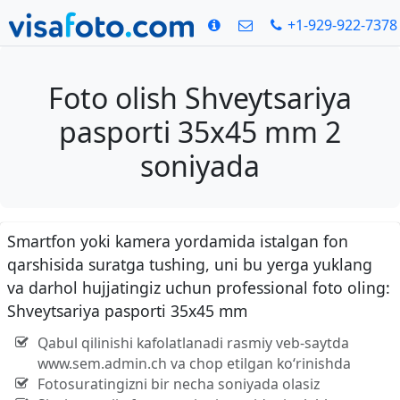
+1-929-922-7378
Foto olish Shveytsariya
pasporti 35x45 mm 2
soniyada
Smartfon yoki kamera yordamida istalgan fon
qarshisida suratga tushing, uni bu yerga yuklang
va darhol hujjatingiz uchun professional foto oling:
Shveytsariya pasporti 35x45 mm
Qabul qilinishi kafolatlanadi rasmiy veb-saytda
www.sem.admin.ch va chop etilgan ko‘rinishda
Fotosuratingizni bir necha soniyada olasiz