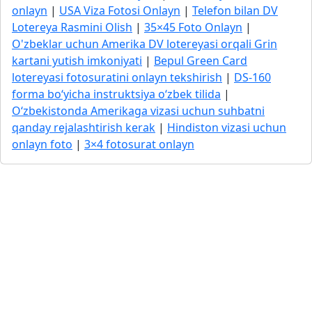
onlayn
|
USA Viza Fotosi Onlayn
|
Telefon bilan DV
Lotereya Rasmini Olish
|
35×45 Foto Onlayn
|
O'zbeklar uchun Amerika DV lotereyasi orqali Grin
kartani yutish imkoniyati
|
Bepul Green Card
lotereyasi fotosuratini onlayn tekshirish
|
DS-160
forma bo‘yicha instruktsiya o‘zbek tilida
|
O‘zbekistonda Amerikaga vizasi uchun suhbatni
qanday rejalashtirish kerak
|
Hindiston vizasi uchun
onlayn foto
|
3×4 fotosurat onlayn