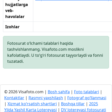
hujjatlarga
veb-
havolalar
Izohlar
Fotosurat o‘lchami talablari haqida
tashvishlanmang. Visafoto.com moslikni
kafolatlaydi. U to‘g‘ri fotosurat tayyorlaydi va fonni
tuzatadi.
© 2026 Visafoto.com |
Bosh sahifa
|
Foto talablari
|
Kontaktlar
|
Rasmni yaxshilash
|
Fotograf qo‘llanmasi
|
Xizmat ko‘rsatish shartlari
|
Boshqa tillar
|
2025
Yilda Yashil Karta Lotereyasi
|
DV lotereyasi fotosurati