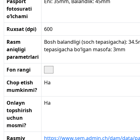
Pasport
Eni: 35mm, Balandlik: 45mm
fotosurati
o‘lchami
Ruxsat (dpi)
600
Rasm
Bosh balandligi (soch tepasigacha): 34.
aniqligi
tepasigacha bo‘lgan masofa: 3mm
parametrlari
Fon rangi
Chop etish
Ha
mumkinmi?
Onlayn
Ha
topshirish
uchun
mosmi?
Rasmiy
https://www.sem.admin.ch/dam/data/pa