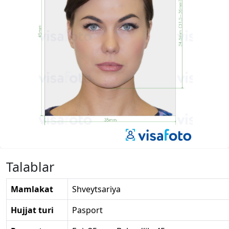
Talablar
Mamlakat
Shveytsariya
Hujjat turi
Pasport