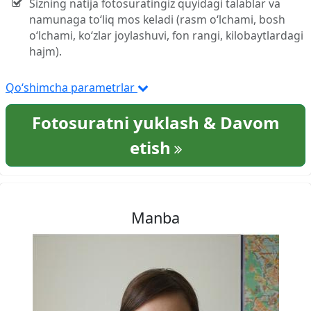
Sizning natija fotosuratingiz quyidagi talablar va
namunaga to‘liq mos keladi (rasm o‘lchami, bosh
o‘lchami, ko‘zlar joylashuvi, fon rangi, kilobaytlardagi
hajm).
Qo‘shimcha parametrlar
Fotosuratni yuklash & Davom
etish
Manba