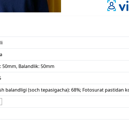
li
za
i: 50mm, Balandlik: 50mm
5
h balandligi (soch tepasigacha): 68%; Fotosurat pastidan k