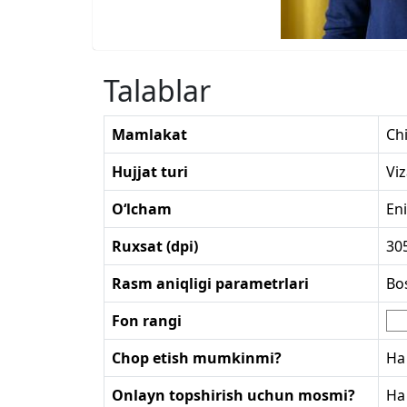
Talablar
Mamlakat
Chi
Hujjat turi
Vi
O‘lcham
En
Ruxsat (dpi)
30
Rasm aniqligi parametrlari
Bos
Fon rangi
Chop etish mumkinmi?
Ha
Onlayn topshirish uchun mosmi?
Ha