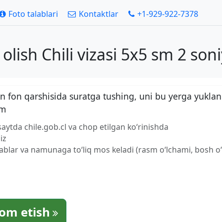
Foto talablari
Kontaktlar
+1-929-922-7378
 olish Chili vizasi 5x5 sm 2 son
 fon qarshisida suratga tushing, uni bu yerga yuklan
sm
saytda chile.gob.cl va chop etilgan ko‘rinishda
iz
lablar va namunaga to‘liq mos keladi (rasm o‘lchami, bosh o‘l
om etish