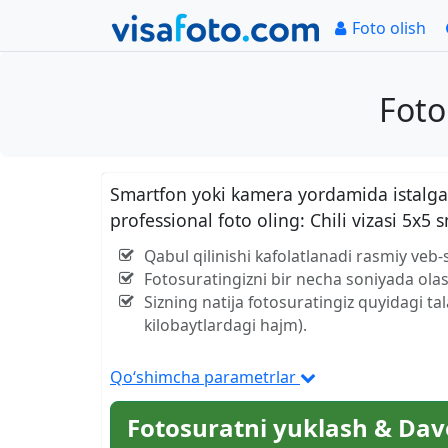
Foto olish
Foto
Smartfon yoki kamera yordamida istalgan
professional foto oling: Chili vizasi 5x5 
Qabul qilinishi kafolatlanadi rasmiy veb-
Fotosuratingizni bir necha soniyada olas
Sizning natija fotosuratingiz quyidagi ta
kilobaytlardagi hajm).
Qo‘shimcha parametrlar
Fotosuratni yuklash & Dav