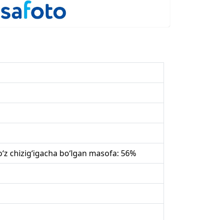
o‘z chizig‘igacha bo‘lgan masofa: 56%