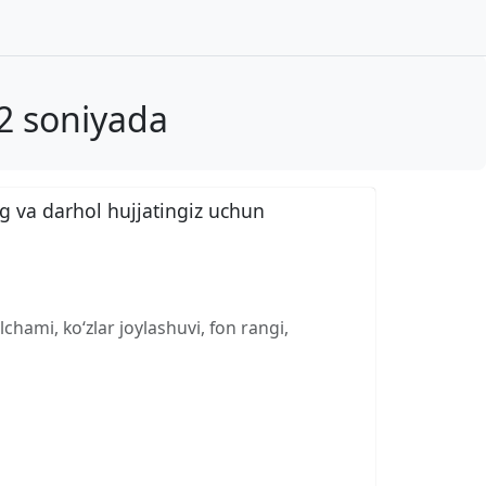
2 soniyada
g va darhol hujjatingiz uchun
chami, ko‘zlar joylashuvi, fon rangi,