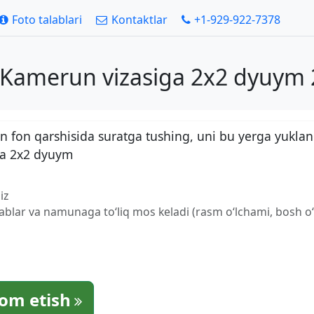
Foto talablari
Kontaktlar
+1-929-922-7378
h Kamerun vizasiga 2x2 dyuym 
 fon qarshisida suratga tushing, uni bu yerga yuklan
ga 2x2 dyuym
iz
lablar va namunaga to‘liq mos keladi (rasm o‘lchami, bosh o‘l
om etish