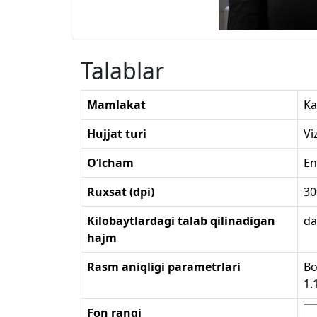
Talablar
Mamlakat
K
Hujjat turi
Vi
O‘lcham
En
Ruxsat (dpi)
30
Kilobaytlardagi talab qilinadigan
da
hajm
Rasm aniqligi parametrlari
Bo
1.
Fon rangi