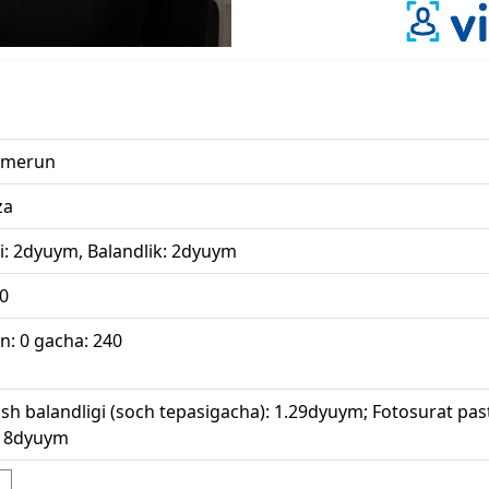
amerun
za
i: 2dyuym, Balandlik: 2dyuym
0
n: 0 gacha: 240
sh balandligi (soch tepasigacha): 1.29dyuym; Fotosurat past
18dyuym