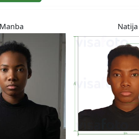
Manba
Natija