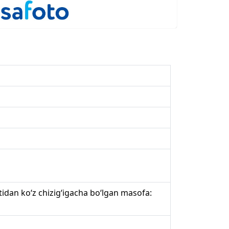
idan ko‘z chizig‘igacha bo‘lgan masofa: