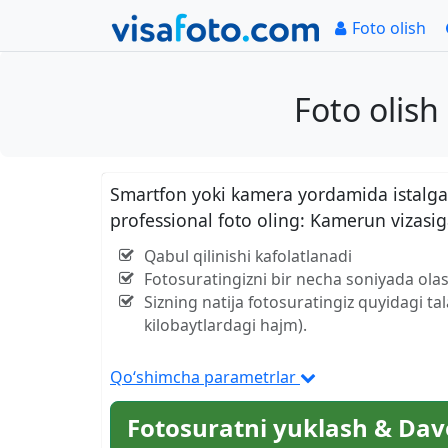
Foto olish
Foto olis
Smartfon yoki kamera yordamida istalgan
professional foto oling: Kamerun vizasi
Qabul qilinishi kafolatlanadi
Fotosuratingizni bir necha soniyada olas
Sizning natija fotosuratingiz quyidagi ta
kilobaytlardagi hajm).
Qo‘shimcha parametrlar
Fotosuratni yuklash & Dav