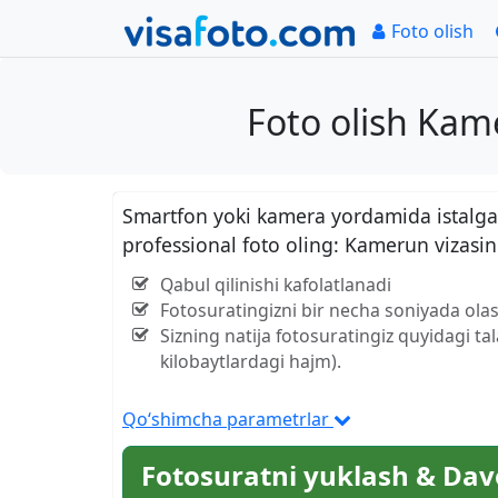
Foto olish
Foto olish Kam
Smartfon yoki kamera yordamida istalgan
professional foto oling: Kamerun vizasi
Qabul qilinishi kafolatlanadi
Fotosuratingizni bir necha soniyada olas
Sizning natija fotosuratingiz quyidagi ta
kilobaytlardagi hajm).
Qo‘shimcha parametrlar
Fotosuratni yuklash & Dav