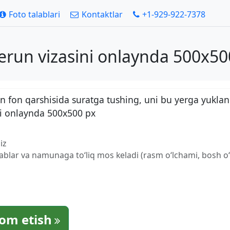
Foto talablari
Kontaktlar
+1-929-922-7378
erun vizasini onlaynda 500x50
 fon qarshisida suratga tushing, uni bu yerga yuklan
ni onlaynda 500x500 px
iz
lablar va namunaga to‘liq mos keladi (rasm o‘lchami, bosh o‘l
om etish