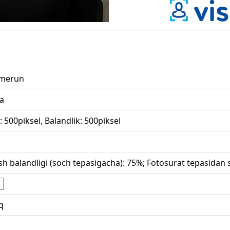
merun
za
: 500piksel, Balandlik: 500piksel
sh balandligi (soch tepasigacha): 75%; Fotosurat tepasidan
q