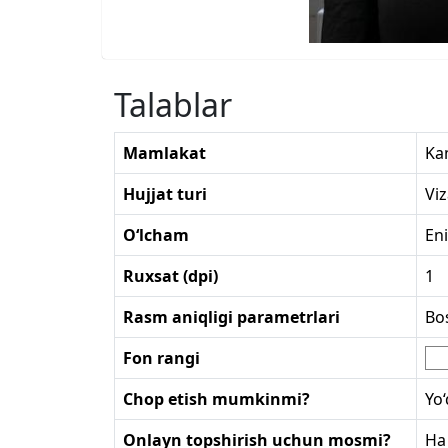
Talablar
Mamlakat
Ka
Hujjat turi
Vi
O‘lcham
Eni
Ruxsat (dpi)
1
Rasm aniqligi parametrlari
Bo
Fon rangi
Chop etish mumkinmi?
Yo‘
Onlayn topshirish uchun mosmi?
Ha