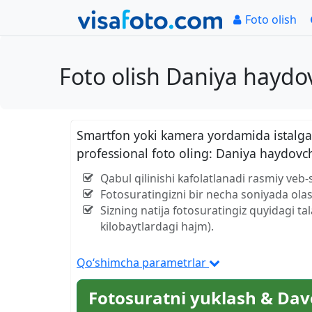
Foto olish
Foto olish Daniya hayd
Smartfon yoki kamera yordamida istalgan
professional foto oling: Daniya haydov
Qabul qilinishi kafolatlanadi rasmiy veb-
Fotosuratingizni bir necha soniyada olas
Sizning natija fotosuratingiz quyidagi ta
kilobaytlardagi hajm).
Qo‘shimcha parametrlar
Fotosuratni yuklash & Dav