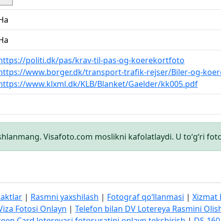
Ha
Ha
https://politi.dk/pas/krav-til-pas-og-koerekortfoto
https://www.borger.dk/transport-trafik-rejser/Biler-og-koe
https://www.klxml.dk/KLB/Blanket/Gaelder/kk005.pdf
shlanmang. Visafoto.com moslikni kafolatlaydi. U to‘g‘ri foto
aktlar
|
Rasmni yaxshilash
|
Fotograf qo‘llanmasi
|
Xizmat 
Viza Fotosi Onlayn
|
Telefon bilan DV Lotereya Rasmini Olis
een Card lotereyasi fotosuratini onlayn tekshirish
|
DS-160 