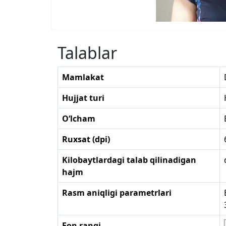
Talablar
Mamlakat
Hujjat turi
O‘lcham
Ruxsat (dpi)
Kilobaytlardagi talab qilinadigan
hajm
Rasm aniqligi parametrlari
Fon rangi