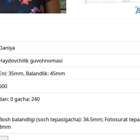
Daniya
Haydovchilik guvohnomasi
Eni: 35mm, Balandlik: 45mm
600
dan: 0 gacha: 240
Bosh balandligi (soch tepasigacha): 34.5mm; Fotosurat tep
3mm