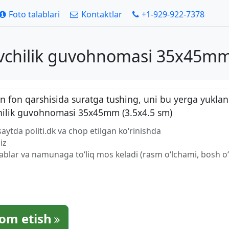
Foto talablari
Kontaktlar
+1-929-922-7378
ovchilik guvohnomasi 35x45mm 
 fon qarshisida suratga tushing, uni bu yerga yuklan
chilik guvohnomasi 35x45mm (3.5x4.5 sm)
saytda politi.dk va chop etilgan ko‘rinishda
iz
lablar va namunaga to‘liq mos keladi (rasm o‘lchami, bosh o‘l
om etish