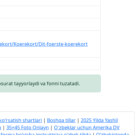
rekort/Koerekort/Dit-foerste-koerekort
surat tayyorlaydi va fonni tuzatadi.
ko‘rsatish shartlari
|
Boshqa tillar
|
2025 Yilda Yashil
h
|
35×45 Foto Onlayn
|
O'zbeklar uchun Amerika DV
forma bo‘yicha instruktsiya o‘zbek tilida
|
O‘zbekistonda