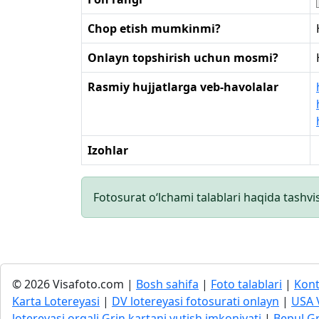
Chop etish mumkinmi?
Onlayn topshirish uchun mosmi?
Rasmiy hujjatlarga veb-havolalar
Izohlar
Fotosurat o‘lchami talablari haqida tashvi
© 2026 Visafoto.com |
Bosh sahifa
|
Foto talablari
|
Kont
Karta Lotereyasi
|
DV lotereyasi fotosurati onlayn
|
USA 
lotereyasi orqali Grin kartani yutish imkoniyati
|
Bepul Gr