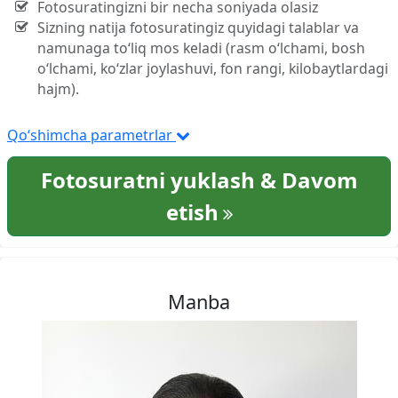
Fotosuratingizni bir necha soniyada olasiz
Sizning natija fotosuratingiz quyidagi talablar va
namunaga to‘liq mos keladi (rasm o‘lchami, bosh
o‘lchami, ko‘zlar joylashuvi, fon rangi, kilobaytlardagi
hajm).
Qo‘shimcha parametrlar
Fotosuratni yuklash & Davom
etish
Manba