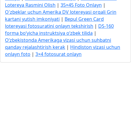
Lotereya Rasmini Olish
|
35×45 Foto Onlayn
|
O'zbeklar uchun Amerika DV lotereyasi orqali Grin
kartani yutish imkoniyati
|
Bepul Green Card
lotereyasi fotosuratini onlayn tekshirish
|
DS-160
forma bo‘yicha instruktsiya o‘zbek tilida
|
O‘zbekistonda Amerikaga vizasi uchun suhbatni
qanday rejalashtirish kerak
|
Hindiston vizasi uchun
onlayn foto
|
3×4 fotosurat onlayn