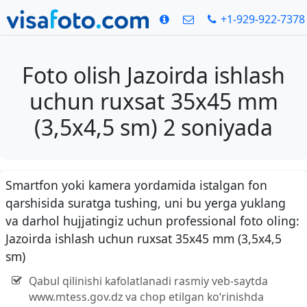
+1-929-922-7378
Foto olish Jazoirda ishlash
uchun ruxsat 35x45 mm
(3,5x4,5 sm) 2 soniyada
Smartfon yoki kamera yordamida istalgan fon
qarshisida suratga tushing, uni bu yerga yuklang
va darhol hujjatingiz uchun professional foto oling:
Jazoirda ishlash uchun ruxsat 35x45 mm (3,5x4,5
sm)
Qabul qilinishi kafolatlanadi rasmiy veb-saytda
www.mtess.gov.dz va chop etilgan ko‘rinishda