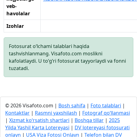
veb-
havolalar
Izohlar
Fotosurat o‘lchami talablari haqida
tashvishlanmang. Visafoto.com moslikni
kafolatlaydi. U to‘g‘ri fotosurat tayyorlaydi va fonni
tuzatadi.
© 2026 Visafoto.com |
Bosh sahifa
|
Foto talablari
|
Kontaktlar
|
Rasmni yaxshilash
|
Fotograf qo‘llanmasi
|
Xizmat ko‘rsatish shartlari
|
Boshqa tillar
|
2025
Yilda Yashil Karta Lotereyasi
|
DV lotereyasi fotosurati
onlayn
|
USA Viza Fotosi Onlayn
|
Telefon bilan DV