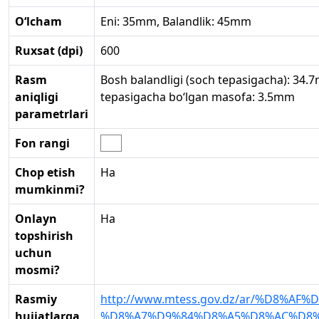
O‘lcham
Eni: 35mm, Balandlik: 45mm
Ruxsat (dpi)
600
Rasm
Bosh balandligi (soch tepasigacha): 34.
aniqligi
tepasigacha bo‘lgan masofa: 3.5mm
parametrlari
Fon rangi
Chop etish
Ha
mumkinmi?
Onlayn
Ha
topshirish
uchun
mosmi?
Rasmiy
http://www.mtess.gov.dz/ar/%D8%AF
hujjatlarga
%D8%A7%D9%84%D8%A5%D8%AC%D8%