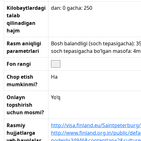
Kilobaytlardagi
dan: 0 gacha: 250
talab
qilinadigan
hajm
Rasm aniqligi
Bosh balandligi (soch tepasigacha): 
parametrlari
soch tepasigacha bo‘lgan masofa: 4
Fon rangi
Chop etish
Ha
mumkinmi?
Onlayn
Yo‘q
topshirish
uchun mosmi?
Rasmiy
http://visa.finland.eu/Saintpeterbur
hujjatlarga
http://www.finland.org.in/public/defa
veb-havolalar
nodeid=34946&contentlan=2&cultur