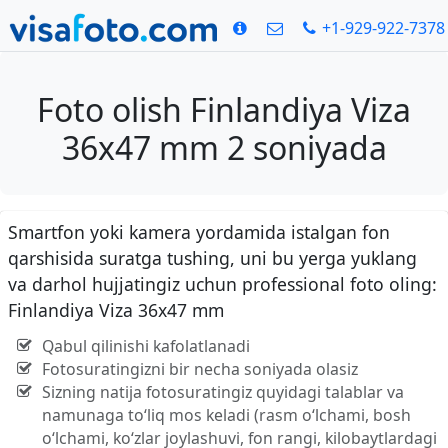
+1-929-922-7378
Foto olish Finlandiya Viza
36x47 mm 2 soniyada
Smartfon yoki kamera yordamida istalgan fon
qarshisida suratga tushing, uni bu yerga yuklang
va darhol hujjatingiz uchun professional foto oling:
Finlandiya Viza 36x47 mm
Qabul qilinishi kafolatlanadi
Fotosuratingizni bir necha soniyada olasiz
Sizning natija fotosuratingiz quyidagi talablar va
namunaga to‘liq mos keladi (rasm o‘lchami, bosh
o‘lchami, ko‘zlar joylashuvi, fon rangi, kilobaytlardagi