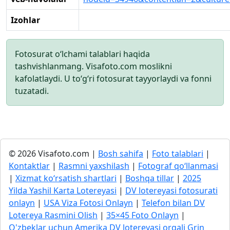
Izohlar
Fotosurat o‘lchami talablari haqida
tashvishlanmang. Visafoto.com moslikni
kafolatlaydi. U to‘g‘ri fotosurat tayyorlaydi va fonni
tuzatadi.
© 2026 Visafoto.com |
Bosh sahifa
|
Foto talablari
|
Kontaktlar
|
Rasmni yaxshilash
|
Fotograf qo‘llanmasi
|
Xizmat ko‘rsatish shartlari
|
Boshqa tillar
|
2025
Yilda Yashil Karta Lotereyasi
|
DV lotereyasi fotosurati
onlayn
|
USA Viza Fotosi Onlayn
|
Telefon bilan DV
Lotereya Rasmini Olish
|
35×45 Foto Onlayn
|
O'zbeklar uchun Amerika DV lotereyasi orqali Grin