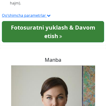
hajm).
Qo‘shimcha parametrlar
Fotosuratni yuklash & Davom
etish
Manba