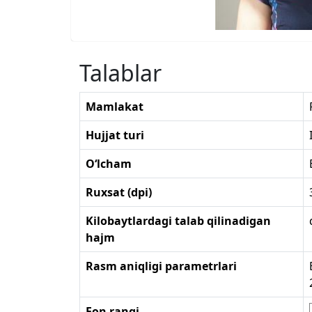
Talablar
Mamlakat
Hujjat turi
O‘lcham
Ruxsat (dpi)
Kilobaytlardagi talab qilinadigan
hajm
Rasm aniqligi parametrlari
Fon rangi