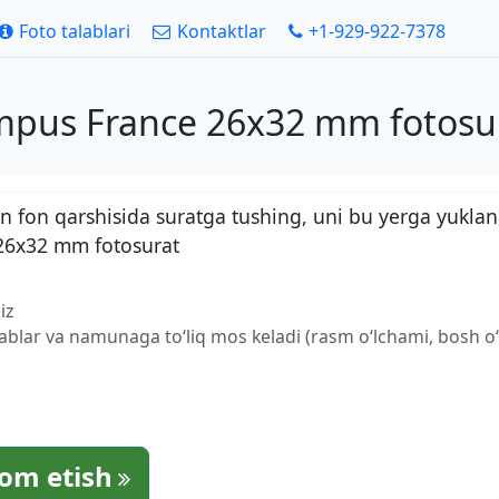
Foto talablari
Kontaktlar
+1-929-922-7378
ampus France 26x32 mm fotosur
 fon qarshisida suratga tushing, uni bu yerga yuklan
 26x32 mm fotosurat
iz
lablar va namunaga to‘liq mos keladi (rasm o‘lchami, bosh o‘l
om etish