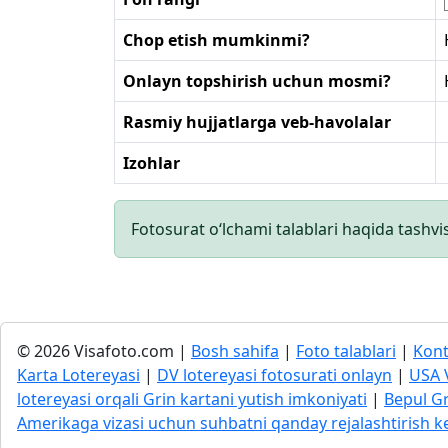
Chop etish mumkinmi?
Onlayn topshirish uchun mosmi?
Rasmiy hujjatlarga veb-havolalar
Izohlar
Fotosurat o‘lchami talablari haqida tashvi
© 2026 Visafoto.com |
Bosh sahifa
|
Foto talablari
|
Kont
Karta Lotereyasi
|
DV lotereyasi fotosurati onlayn
|
USA 
lotereyasi orqali Grin kartani yutish imkoniyati
|
Bepul Gr
Amerikaga vizasi uchun suhbatni qanday rejalashtirish k