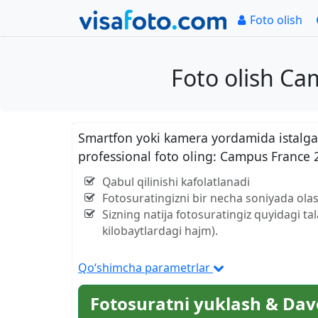
Foto olish
Foto olish C
Smartfon yoki kamera yordamida istalgan
professional foto oling: Campus France
Qabul qilinishi kafolatlanadi
Fotosuratingizni bir necha soniyada olas
Sizning natija fotosuratingiz quyidagi ta
kilobaytlardagi hajm).
Qo‘shimcha parametrlar
Fotosuratni yuklash & Dav