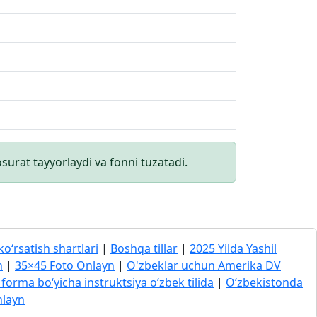
surat tayyorlaydi va fonni tuzatadi.
ko‘rsatish shartlari
|
Boshqa tillar
|
2025 Yilda Yashil
h
|
35×45 Foto Onlayn
|
O'zbeklar uchun Amerika DV
forma bo‘yicha instruktsiya o‘zbek tilida
|
O‘zbekistonda
nlayn