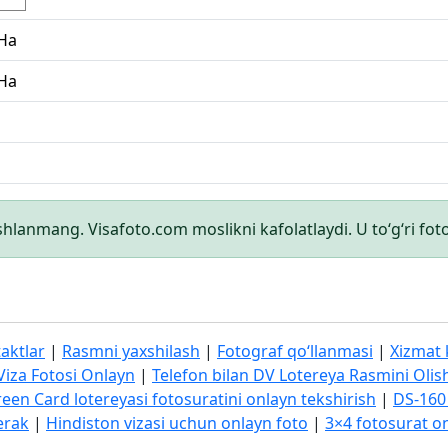
Ha
Ha
shlanmang. Visafoto.com moslikni kafolatlaydi. U to‘g‘ri foto
aktlar
|
Rasmni yaxshilash
|
Fotograf qo‘llanmasi
|
Xizmat 
Viza Fotosi Onlayn
|
Telefon bilan DV Lotereya Rasmini Olis
een Card lotereyasi fotosuratini onlayn tekshirish
|
DS-160 
erak
|
Hindiston vizasi uchun onlayn foto
|
3×4 fotosurat o