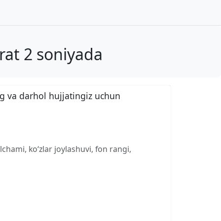
at 2 soniyada
g va darhol hujjatingiz uchun
chami, ko‘zlar joylashuvi, fon rangi,