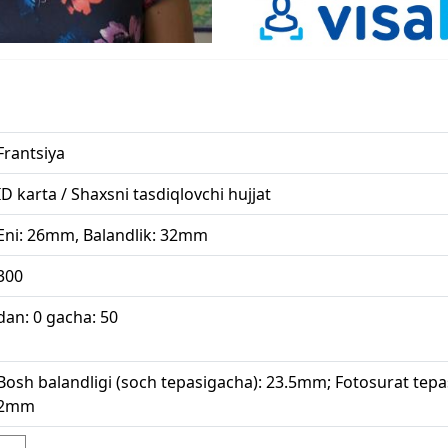
Frantsiya
ID karta / Shaxsni tasdiqlovchi hujjat
Eni: 26mm, Balandlik: 32mm
300
dan: 0 gacha: 50
Bosh balandligi (soch tepasigacha): 23.5mm; Fotosurat tep
2mm