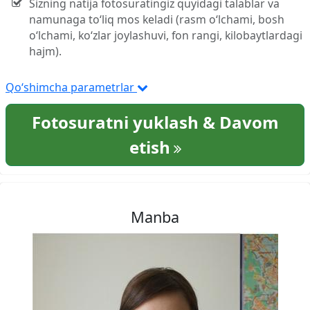
Sizning natija fotosuratingiz quyidagi talablar va
namunaga to‘liq mos keladi (rasm o‘lchami, bosh
o‘lchami, ko‘zlar joylashuvi, fon rangi, kilobaytlardagi
hajm).
Qo‘shimcha parametrlar
Fotosuratni yuklash & Davom
etish
Manba