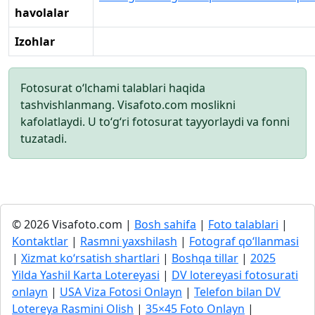
havolalar
Izohlar
Fotosurat o‘lchami talablari haqida
tashvishlanmang. Visafoto.com moslikni
kafolatlaydi. U to‘g‘ri fotosurat tayyorlaydi va fonni
tuzatadi.
© 2026 Visafoto.com |
Bosh sahifa
|
Foto talablari
|
Kontaktlar
|
Rasmni yaxshilash
|
Fotograf qo‘llanmasi
|
Xizmat ko‘rsatish shartlari
|
Boshqa tillar
|
2025
Yilda Yashil Karta Lotereyasi
|
DV lotereyasi fotosurati
onlayn
|
USA Viza Fotosi Onlayn
|
Telefon bilan DV
Lotereya Rasmini Olish
|
35×45 Foto Onlayn
|