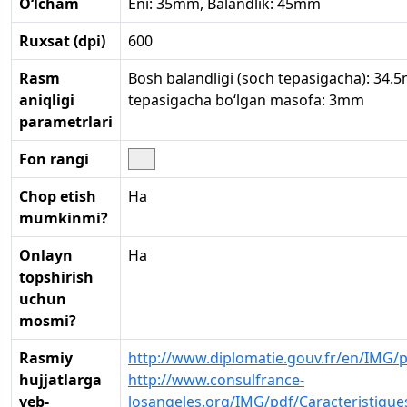
O‘lcham
Eni: 35mm, Balandlik: 45mm
Ruxsat (dpi)
600
Rasm
Bosh balandligi (soch tepasigacha): 34.
aniqligi
tepasigacha bo‘lgan masofa: 3mm
parametrlari
Fon rangi
Chop etish
Ha
mumkinmi?
Onlayn
Ha
topshirish
uchun
mosmi?
Rasmiy
http://www.diplomatie.gouv.fr/en/IMG/
hujjatlarga
http://www.consulfrance-
veb-
losangeles.org/IMG/pdf/Caracteristiqu