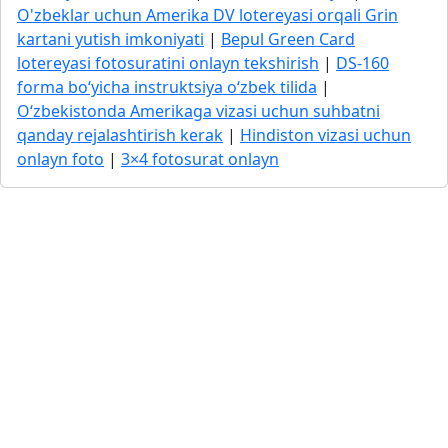
O'zbeklar uchun Amerika DV lotereyasi orqali Grin
kartani yutish imkoniyati
|
Bepul Green Card
lotereyasi fotosuratini onlayn tekshirish
|
DS-160
forma bo‘yicha instruktsiya o‘zbek tilida
|
O‘zbekistonda Amerikaga vizasi uchun suhbatni
qanday rejalashtirish kerak
|
Hindiston vizasi uchun
onlayn foto
|
3×4 fotosurat onlayn