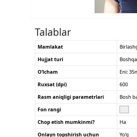
Talablar
Mamlakat
Birlash
Hujjat turi
Boshqa
O‘lcham
Eni: 3
Ruxsat (dpi)
600
Rasm aniqligi parametrlari
Bosh ba
Fon rangi
Chop etish mumkinmi?
Ha
Onlayn topshirish uchun
Yo‘q