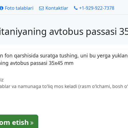
Foto talablari
Kontaktlar
+1-929-922-7378
ritaniyaning avtobus passasi 
 fon qarshisida suratga tushing, uni bu yerga yuklan
aning avtobus passasi 35x45 mm
iz
lablar va namunaga to‘liq mos keladi (rasm o‘lchami, bosh o‘l
om etish