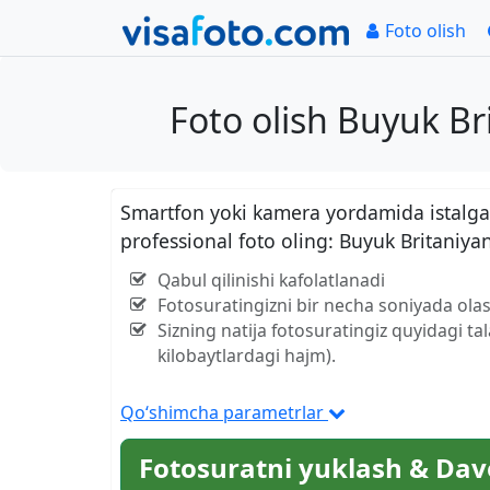
Foto olish
Foto olish Buyuk B
Smartfon yoki kamera yordamida istalgan
professional foto oling: Buyuk Britaniy
Qabul qilinishi kafolatlanadi
Fotosuratingizni bir necha soniyada olas
Sizning natija fotosuratingiz quyidagi ta
kilobaytlardagi hajm).
Qo‘shimcha parametrlar
Fotosuratni yuklash & Dav