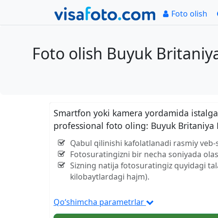
Foto olish
Foto olish Buyuk Britani
Smartfon yoki kamera yordamida istalgan
professional foto oling: Buyuk Britaniy
Qabul qilinishi kafolatlanadi rasmiy veb
Fotosuratingizni bir necha soniyada olas
Sizning natija fotosuratingiz quyidagi ta
kilobaytlardagi hajm).
Qo‘shimcha parametrlar