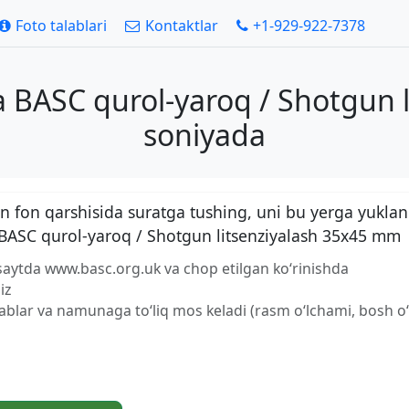
Foto talablari
Kontaktlar
+1-929-922-7378
ya BASC qurol-yaroq / Shotgun 
soniyada
 fon qarshisida suratga tushing, uni bu yerga yuklan
a BASC qurol-yaroq / Shotgun litsenziyalash 35x45 mm
-saytda www.basc.org.uk va chop etilgan ko‘rinishda
iz
lablar va namunaga to‘liq mos keladi (rasm o‘lchami, bosh o‘l