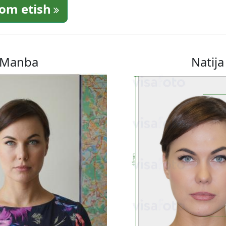
om etish
Manba
Natija