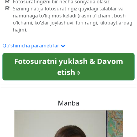
Fotosuratingizni bir necha soniyada olasiz
Sizning natija fotosuratingiz quyidagi talablar va
namunaga to‘liq mos keladi (rasm o‘lchami, bosh
o‘lchami, ko‘zlar joylashuvi, fon rangi, kilobaytlardagi
hajm).
Qo‘shimcha parametrlar
Fotosuratni yuklash & Davom
etish
Manba