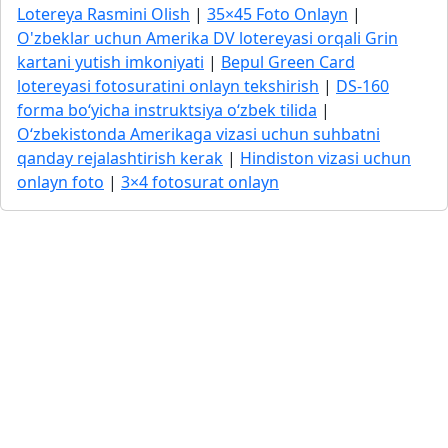
Lotereya Rasmini Olish
|
35×45 Foto Onlayn
|
O'zbeklar uchun Amerika DV lotereyasi orqali Grin
kartani yutish imkoniyati
|
Bepul Green Card
lotereyasi fotosuratini onlayn tekshirish
|
DS-160
forma bo‘yicha instruktsiya o‘zbek tilida
|
O‘zbekistonda Amerikaga vizasi uchun suhbatni
qanday rejalashtirish kerak
|
Hindiston vizasi uchun
onlayn foto
|
3×4 fotosurat onlayn