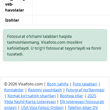
veb-
havolalar
Izohlar
Fotosurat o‘lchami talablari haqida
tashvishlanmang. Visafoto.com moslikni
kafolatlaydi. U to‘g‘ri fotosurat tayyorlaydi va fonni
tuzatadi.
© 2026 Visafoto.com |
Bosh sahifa
|
Foto talablari
|
Kontaktlar
|
Rasmni yaxshilash
|
Fotograf qo‘llanmasi
|
Xizmat ko‘rsatish shartlari
|
Boshqa tillar
|
2025
Yilda Yashil Karta Lotereyasi
|
DV lotereyasi fotosurati
onlayn
|
USA Viza Fotosi Onlayn
|
Telefon bilan DV