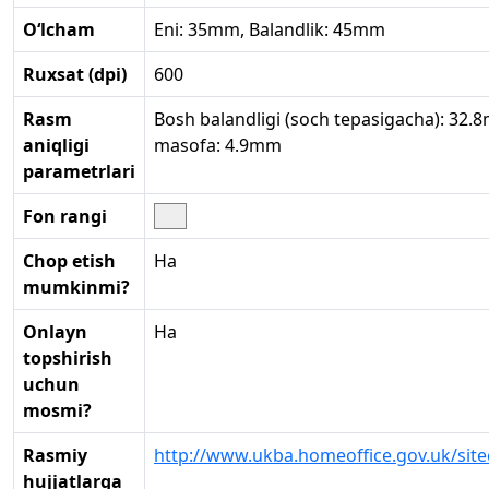
O‘lcham
Eni: 35mm, Balandlik: 45mm
Ruxsat (dpi)
600
Rasm
Bosh balandligi (soch tepasigacha): 32.
aniqligi
masofa: 4.9mm
parametrlari
Fon rangi
Chop etish
Ha
mumkinmi?
Onlayn
Ha
topshirish
uchun
mosmi?
Rasmiy
http://www.ukba.homeoffice.gov.uk/sit
hujjatlarga