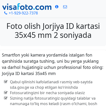
+1-929-922-7378
Foto olish Jorjiya ID kartasi
35x45 mm 2 soniyada
Smartfon yoki kamera yordamida istalgan fon
qarshisida suratga tushing, uni bu yerga yuklang
va darhol hujjatingiz uchun professional foto oling:
Jorjiya ID kartasi 35x45 mm
Qabul qilinishi kafolatlanadi rasmiy veb-saytda
sda.gov.ge va chop etilgan ko‘rinishda
Fotosuratingizni bir necha soniyada olasiz
Sizning natija fotosuratingiz quyidagi talablar va
namunaga to‘liq mos keladi (rasm o‘lchami, bosh