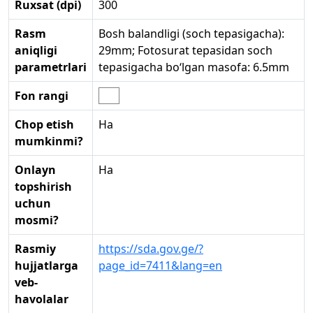
Ruxsat (dpi)
300
Rasm
Bosh balandligi (soch tepasigacha):
aniqligi
29mm; Fotosurat tepasidan soch
parametrlari
tepasigacha bo‘lgan masofa: 6.5mm
Fon rangi
Chop etish
Ha
mumkinmi?
Onlayn
Ha
topshirish
uchun
mosmi?
Rasmiy
https://sda.gov.ge/?
hujjatlarga
page_id=7411&lang=en
veb-
havolalar