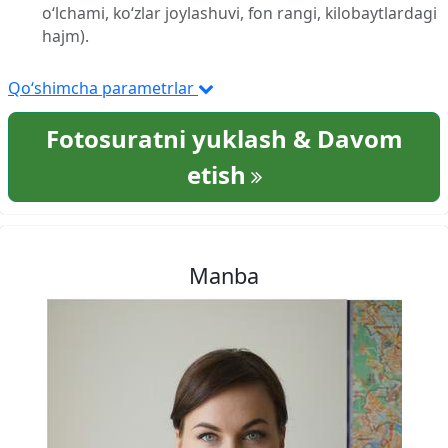
o‘lchami, ko‘zlar joylashuvi, fon rangi, kilobaytlardagi
hajm).
Qo‘shimcha parametrlar
Fotosuratni yuklash & Davom
etish
Manba