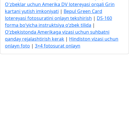
O'zbeklar uchun Amerika DV lotereyasi orqali Grin
kartani yutish imkoniyati
|
Bepul Green Card
lotereyasi fotosuratini onlayn tekshirish
|
DS-160
forma bo‘yicha instruktsiya o‘zbek tilida
|
O‘zbekistonda Amerikaga vizasi uchun suhbatni
qanday rejalashtirish kerak
|
Hindiston vizasi uchun
onlayn foto
|
3×4 fotosurat onlayn