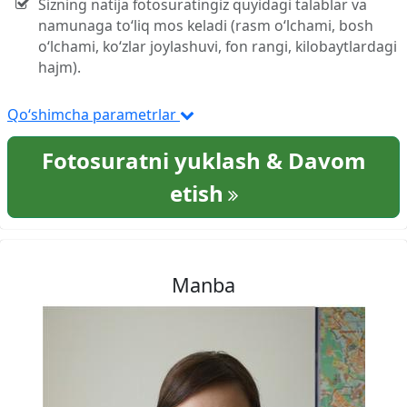
Sizning natija fotosuratingiz quyidagi talablar va
namunaga to‘liq mos keladi (rasm o‘lchami, bosh
o‘lchami, ko‘zlar joylashuvi, fon rangi, kilobaytlardagi
hajm).
Qo‘shimcha parametrlar
Fotosuratni yuklash & Davom
etish
Manba