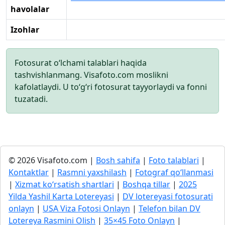
havolalar
Izohlar
Fotosurat o‘lchami talablari haqida
tashvishlanmang. Visafoto.com moslikni
kafolatlaydi. U to‘g‘ri fotosurat tayyorlaydi va fonni
tuzatadi.
© 2026 Visafoto.com |
Bosh sahifa
|
Foto talablari
|
Kontaktlar
|
Rasmni yaxshilash
|
Fotograf qo‘llanmasi
|
Xizmat ko‘rsatish shartlari
|
Boshqa tillar
|
2025
Yilda Yashil Karta Lotereyasi
|
DV lotereyasi fotosurati
onlayn
|
USA Viza Fotosi Onlayn
|
Telefon bilan DV
Lotereya Rasmini Olish
|
35×45 Foto Onlayn
|