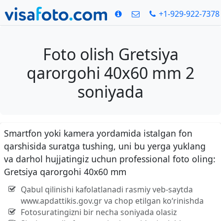
+1-929-922-7378
Foto olish Gretsiya
qarorgohi 40x60 mm 2
soniyada
Smartfon yoki kamera yordamida istalgan fon
qarshisida suratga tushing, uni bu yerga yuklang
va darhol hujjatingiz uchun professional foto oling:
Gretsiya qarorgohi 40x60 mm
Qabul qilinishi kafolatlanadi rasmiy veb-saytda
www.apdattikis.gov.gr va chop etilgan ko‘rinishda
Fotosuratingizni bir necha soniyada olasiz