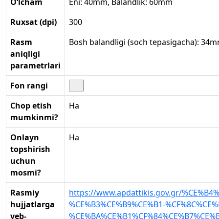
O‘lcham
Eni: 40mm, Balandlik: 60mm
Ruxsat (dpi)
300
Rasm
Bosh balandligi (soch tepasigacha): 34m
aniqligi
parametrlari
Fon rangi
Chop etish
Ha
mumkinmi?
Onlayn
Ha
topshirish
uchun
mosmi?
Rasmiy
https://www.apdattikis.gov.gr/%
hujjatlarga
%CE%B3%CE%B9%CE%B1-%CF%8C%CE%
veb-
%CE%BA%CE%B1%CF%84%CE%B7%CE%B