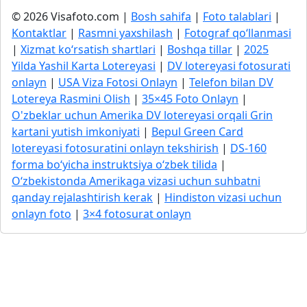
© 2026 Visafoto.com |
Bosh sahifa
|
Foto talablari
|
Kontaktlar
|
Rasmni yaxshilash
|
Fotograf qo‘llanmasi
|
Xizmat ko‘rsatish shartlari
|
Boshqa tillar
|
2025
Yilda Yashil Karta Lotereyasi
|
DV lotereyasi fotosurati
onlayn
|
USA Viza Fotosi Onlayn
|
Telefon bilan DV
Lotereya Rasmini Olish
|
35×45 Foto Onlayn
|
O'zbeklar uchun Amerika DV lotereyasi orqali Grin
kartani yutish imkoniyati
|
Bepul Green Card
lotereyasi fotosuratini onlayn tekshirish
|
DS-160
forma bo‘yicha instruktsiya o‘zbek tilida
|
O‘zbekistonda Amerikaga vizasi uchun suhbatni
qanday rejalashtirish kerak
|
Hindiston vizasi uchun
onlayn foto
|
3×4 fotosurat onlayn