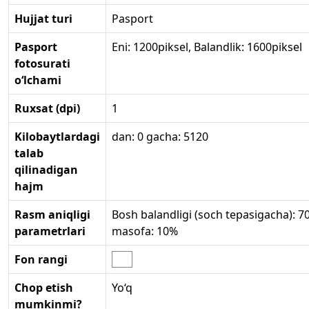
Hujjat turi
Pasport
Pasport
Eni: 1200piksel, Balandlik: 1600piksel
fotosurati
o‘lchami
Ruxsat (dpi)
1
Kilobaytlardagi
dan: 0 gacha: 5120
talab
qilinadigan
hajm
Rasm aniqligi
Bosh balandligi (soch tepasigacha): 
parametrlari
masofa: 10%
Fon rangi
Chop etish
Yo‘q
mumkinmi?