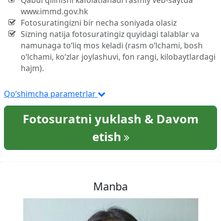
Qabul qilinishi kafolatlanadi rasmiy veb-saytda
www.immd.gov.hk
Fotosuratingizni bir necha soniyada olasiz
Sizning natija fotosuratingiz quyidagi talablar va
namunaga to‘liq mos keladi (rasm o‘lchami, bosh
o‘lchami, ko‘zlar joylashuvi, fon rangi, kilobaytlardagi
hajm).
Qo‘shimcha parametrlar
Fotosuratni yuklash & Davom
etish
Manba