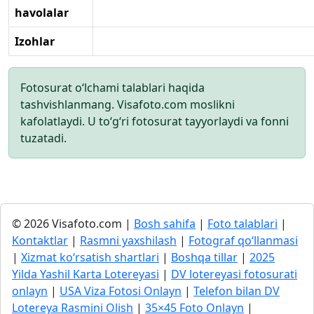
havolalar
Izohlar
Fotosurat o‘lchami talablari haqida
tashvishlanmang. Visafoto.com moslikni
kafolatlaydi. U to‘g‘ri fotosurat tayyorlaydi va fonni
tuzatadi.
© 2026 Visafoto.com |
Bosh sahifa
|
Foto talablari
|
Kontaktlar
|
Rasmni yaxshilash
|
Fotograf qo‘llanmasi
|
Xizmat ko‘rsatish shartlari
|
Boshqa tillar
|
2025
Yilda Yashil Karta Lotereyasi
|
DV lotereyasi fotosurati
onlayn
|
USA Viza Fotosi Onlayn
|
Telefon bilan DV
Lotereya Rasmini Olish
|
35×45 Foto Onlayn
|