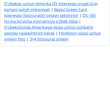
O'zbeklar uchun Amerika DV lotereyasi orqali Grin
kartani yutish imkoniyati
|
Bepul Green Card
lotereyasi fotosuratini onlayn tekshirish
|
DS-160
forma bo‘yicha instruktsiya o‘zbek tilida
|
O‘zbekistonda Amerikaga vizasi uchun suhbatni
qanday rejalashtirish kerak
|
Hindiston vizasi uchun
onlayn foto
|
3×4 fotosurat onlayn