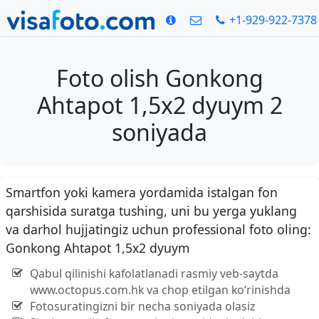
+1-929-922-7378
Foto olish Gonkong
Ahtapot 1,5x2 dyuym 2
soniyada
Smartfon yoki kamera yordamida istalgan fon
qarshisida suratga tushing, uni bu yerga yuklang
va darhol hujjatingiz uchun professional foto oling:
Gonkong Ahtapot 1,5x2 dyuym
Qabul qilinishi kafolatlanadi rasmiy veb-saytda
www.octopus.com.hk va chop etilgan ko‘rinishda
Fotosuratingizni bir necha soniyada olasiz