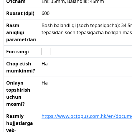
O‘lcham
Eni: 35mm, Balandlik: 45mm
Ruxsat (dpi)
600
Rasm
Bosh balandligi (soch tepasigacha): 34.
aniqligi
tepasidan soch tepasigacha bo‘lgan ma
parametrlari
Fon rangi
Chop etish
Ha
mumkinmi?
Onlayn
Ha
topshirish
uchun
mosmi?
Rasmiy
https://www.octopus.com.hk/en/docume
hujjatlarga
veb-