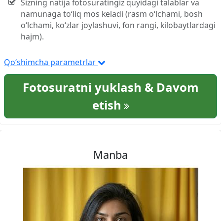
Sizning natija fotosuratingiz quyidagi talablar va
namunaga to‘liq mos keladi (rasm o‘lchami, bosh
o‘lchami, ko‘zlar joylashuvi, fon rangi, kilobaytlardagi
hajm).
Qo‘shimcha parametrlar
Fotosuratni yuklash & Davom
etish
Manba