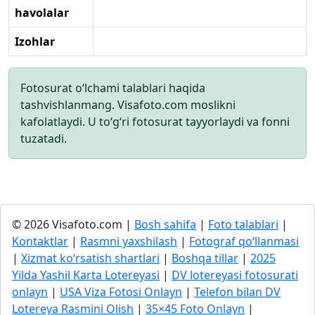
havolalar
Izohlar
Fotosurat o‘lchami talablari haqida
tashvishlanmang. Visafoto.com moslikni
kafolatlaydi. U to‘g‘ri fotosurat tayyorlaydi va fonni
tuzatadi.
© 2026 Visafoto.com |
Bosh sahifa
|
Foto talablari
|
Kontaktlar
|
Rasmni yaxshilash
|
Fotograf qo‘llanmasi
|
Xizmat ko‘rsatish shartlari
|
Boshqa tillar
|
2025
Yilda Yashil Karta Lotereyasi
|
DV lotereyasi fotosurati
onlayn
|
USA Viza Fotosi Onlayn
|
Telefon bilan DV
Lotereya Rasmini Olish
|
35×45 Foto Onlayn
|