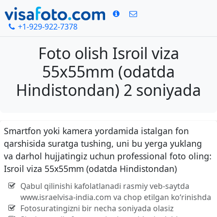
+1-929-922-7378
Foto olish Isroil viza
55x55mm (odatda
Hindistondan) 2 soniyada
Smartfon yoki kamera yordamida istalgan fon
qarshisida suratga tushing, uni bu yerga yuklang
va darhol hujjatingiz uchun professional foto oling:
Isroil viza 55x55mm (odatda Hindistondan)
Qabul qilinishi kafolatlanadi rasmiy veb-saytda
www.israelvisa-india.com va chop etilgan ko‘rinishda
Fotosuratingizni bir necha soniyada olasiz