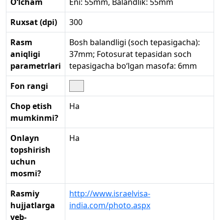
O‘lcham
Eni: 55mm, Balandlik: 55mm
Ruxsat (dpi)
300
Rasm
Bosh balandligi (soch tepasigacha):
aniqligi
37mm; Fotosurat tepasidan soch
parametrlari
tepasigacha bo‘lgan masofa: 6mm
Fon rangi
Chop etish
Ha
mumkinmi?
Onlayn
Ha
topshirish
uchun
mosmi?
Rasmiy
http://www.israelvisa-
hujjatlarga
india.com/photo.aspx
veb-