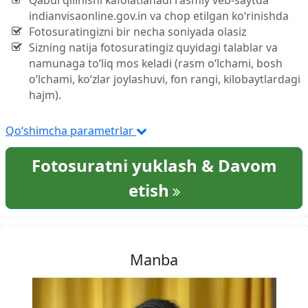
Qabul qilinishi kafolatlanadi rasmiy veb-saytda
indianvisaonline.gov.in va chop etilgan ko‘rinishda
Fotosuratingizni bir necha soniyada olasiz
Sizning natija fotosuratingiz quyidagi talablar va
namunaga to‘liq mos keladi (rasm o‘lchami, bosh
o‘lchami, ko‘zlar joylashuvi, fon rangi, kilobaytlardagi
hajm).
Qo‘shimcha parametrlar
Fotosuratni yuklash & Davom
etish
Manba