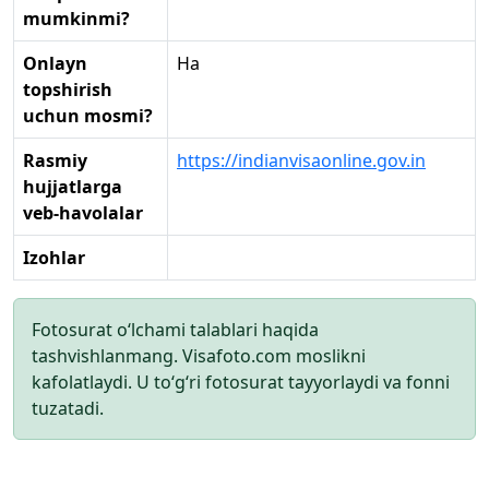
mumkinmi?
Onlayn
Ha
topshirish
uchun mosmi?
Rasmiy
https://indianvisaonline.gov.in
hujjatlarga
veb-havolalar
Izohlar
Fotosurat o‘lchami talablari haqida
tashvishlanmang. Visafoto.com moslikni
kafolatlaydi. U to‘g‘ri fotosurat tayyorlaydi va fonni
tuzatadi.