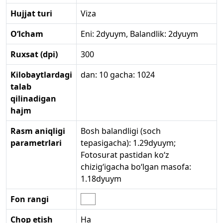
Hujjat turi
Viza
O‘lcham
Eni: 2dyuym, Balandlik: 2dyuym
Ruxsat (dpi)
300
Kilobaytlardagi
dan: 10 gacha: 1024
talab
qilinadigan
hajm
Rasm aniqligi
Bosh balandligi (soch
parametrlari
tepasigacha): 1.29dyuym;
Fotosurat pastidan ko‘z
chizig‘igacha bo‘lgan masofa:
1.18dyuym
Fon rangi
Chop etish
Ha