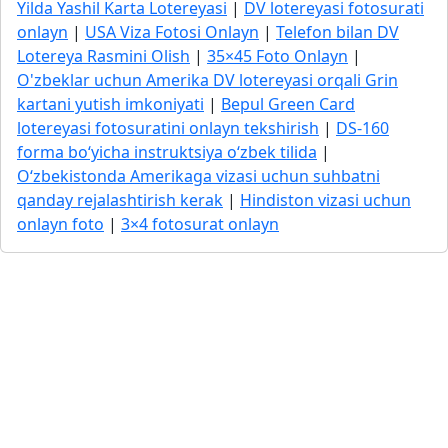
Yilda Yashil Karta Lotereyasi
|
DV lotereyasi fotosurati
onlayn
|
USA Viza Fotosi Onlayn
|
Telefon bilan DV
Lotereya Rasmini Olish
|
35×45 Foto Onlayn
|
O'zbeklar uchun Amerika DV lotereyasi orqali Grin
kartani yutish imkoniyati
|
Bepul Green Card
lotereyasi fotosuratini onlayn tekshirish
|
DS-160
forma bo‘yicha instruktsiya o‘zbek tilida
|
O‘zbekistonda Amerikaga vizasi uchun suhbatni
qanday rejalashtirish kerak
|
Hindiston vizasi uchun
onlayn foto
|
3×4 fotosurat onlayn