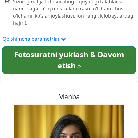
Sizning natija fotosuratingiz quyidagi talablar va
namunaga to‘liq mos keladi (rasm o‘lchami, bosh
o‘lchami, ko‘zlar joylashuvi, fon rangi, kilobaytlardagi
hajm).
Qo‘shimcha parametrlar
Fotosuratni yuklash & Davom
etish
Manba