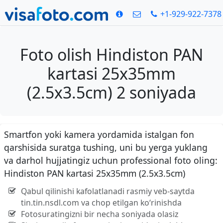
+1-929-922-7378
Foto olish Hindiston PAN
kartasi 25x35mm
(2.5x3.5cm) 2 soniyada
Smartfon yoki kamera yordamida istalgan fon
qarshisida suratga tushing, uni bu yerga yuklang
va darhol hujjatingiz uchun professional foto oling:
Hindiston PAN kartasi 25x35mm (2.5x3.5cm)
Qabul qilinishi kafolatlanadi rasmiy veb-saytda
tin.tin.nsdl.com va chop etilgan ko‘rinishda
Fotosuratingizni bir necha soniyada olasiz