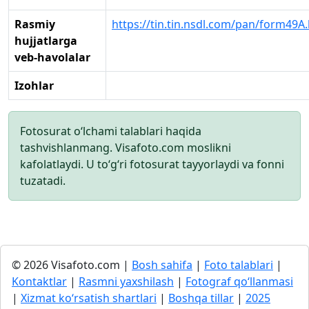
Rasmiy
https://tin.tin.nsdl.com/pan/form49A
hujjatlarga
veb-havolalar
Izohlar
Fotosurat o‘lchami talablari haqida
tashvishlanmang. Visafoto.com moslikni
kafolatlaydi. U to‘g‘ri fotosurat tayyorlaydi va fonni
tuzatadi.
© 2026 Visafoto.com |
Bosh sahifa
|
Foto talablari
|
Kontaktlar
|
Rasmni yaxshilash
|
Fotograf qo‘llanmasi
|
Xizmat ko‘rsatish shartlari
|
Boshqa tillar
|
2025