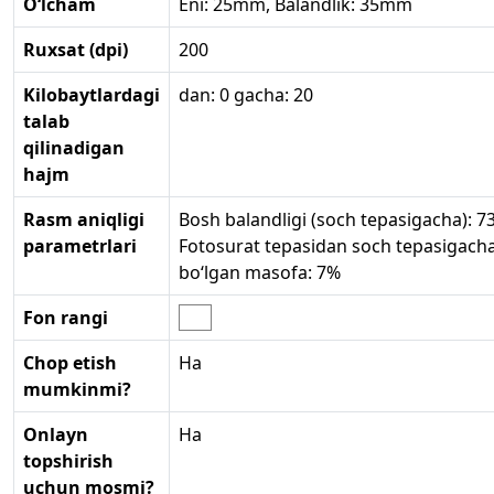
O‘lcham
Eni: 25mm, Balandlik: 35mm
Ruxsat (dpi)
200
Kilobaytlardagi
dan: 0 gacha: 20
talab
qilinadigan
hajm
Rasm aniqligi
Bosh balandligi (soch tepasigacha): 7
parametrlari
Fotosurat tepasidan soch tepasigach
bo‘lgan masofa: 7%
Fon rangi
Chop etish
Ha
mumkinmi?
Onlayn
Ha
topshirish
uchun mosmi?