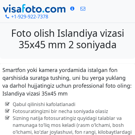
+1-929-922-7378
Foto olish Islandiya vizasi
35x45 mm 2 soniyada
Smartfon yoki kamera yordamida istalgan fon
qarshisida suratga tushing, uni bu yerga yuklang
va darhol hujjatingiz uchun professional foto oling:
Islandiya vizasi 35x45 mm
Qabul qilinishi kafolatlanadi
Fotosuratingizni bir necha soniyada olasiz
Sizning natija fotosuratingiz quyidagi talablar va
namunaga to‘liq mos keladi (rasm o‘lchami, bosh
o‘lchami, ko‘zlar joylashuvi, fon rangi, kilobaytlardagi