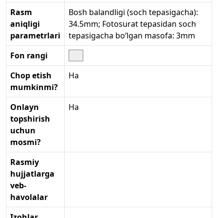
Rasm
Bosh balandligi (soch tepasigacha):
aniqligi
34.5mm; Fotosurat tepasidan soch
parametrlari
tepasigacha bo‘lgan masofa: 3mm
Fon rangi
Chop etish
Ha
mumkinmi?
Onlayn
Ha
topshirish
uchun
mosmi?
Rasmiy
hujjatlarga
veb-
havolalar
Izohlar