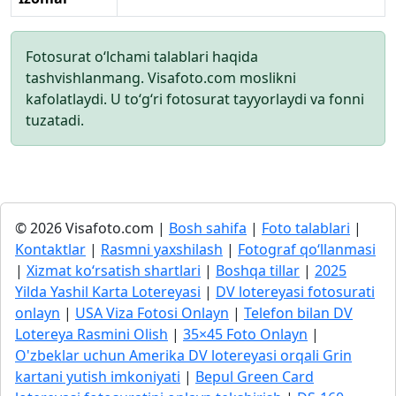
Fotosurat o‘lchami talablari haqida
tashvishlanmang. Visafoto.com moslikni
kafolatlaydi. U to‘g‘ri fotosurat tayyorlaydi va fonni
tuzatadi.
© 2026 Visafoto.com |
Bosh sahifa
|
Foto talablari
|
Kontaktlar
|
Rasmni yaxshilash
|
Fotograf qo‘llanmasi
|
Xizmat ko‘rsatish shartlari
|
Boshqa tillar
|
2025
Yilda Yashil Karta Lotereyasi
|
DV lotereyasi fotosurati
onlayn
|
USA Viza Fotosi Onlayn
|
Telefon bilan DV
Lotereya Rasmini Olish
|
35×45 Foto Onlayn
|
O'zbeklar uchun Amerika DV lotereyasi orqali Grin
kartani yutish imkoniyati
|
Bepul Green Card