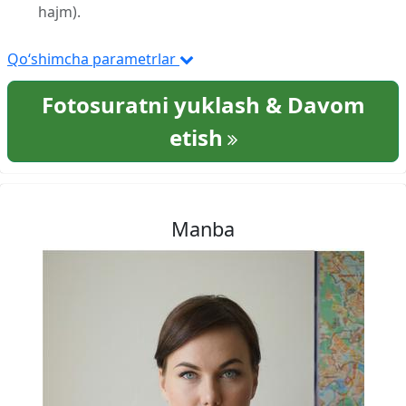
hajm).
Qo‘shimcha parametrlar
Fotosuratni yuklash & Davom
etish
Manba