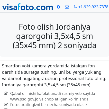
+1-929-922-7378
Foto olish Iordaniya
qarorgohi 3,5x4,5 sm
(35x45 mm) 2 soniyada
Smartfon yoki kamera yordamida istalgan fon
qarshisida suratga tushing, uni bu yerga yuklang
va darhol hujjatingiz uchun professional foto oling:
Iordaniya qarorgohi 3,5x4,5 sm (35x45 mm)
Qabul qilinishi kafolatlanadi rasmiy veb-saytda
www.psd.gov.jo va chop etilgan ko‘rinishda
Fotosuratingizni bir necha soniyada olasiz