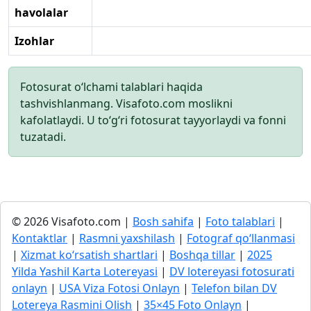
havolalar
Izohlar
Fotosurat o‘lchami talablari haqida
tashvishlanmang. Visafoto.com moslikni
kafolatlaydi. U to‘g‘ri fotosurat tayyorlaydi va fonni
tuzatadi.
© 2026 Visafoto.com |
Bosh sahifa
|
Foto talablari
|
Kontaktlar
|
Rasmni yaxshilash
|
Fotograf qo‘llanmasi
|
Xizmat ko‘rsatish shartlari
|
Boshqa tillar
|
2025
Yilda Yashil Karta Lotereyasi
|
DV lotereyasi fotosurati
onlayn
|
USA Viza Fotosi Onlayn
|
Telefon bilan DV
Lotereya Rasmini Olish
|
35×45 Foto Onlayn
|