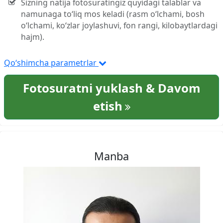
Sizning natija fotosuratingiz quyidagi talablar va
namunaga to‘liq mos keladi (rasm o‘lchami, bosh
o‘lchami, ko‘zlar joylashuvi, fon rangi, kilobaytlardagi
hajm).
Qo‘shimcha parametrlar
Fotosuratni yuklash & Davom
etish
Manba