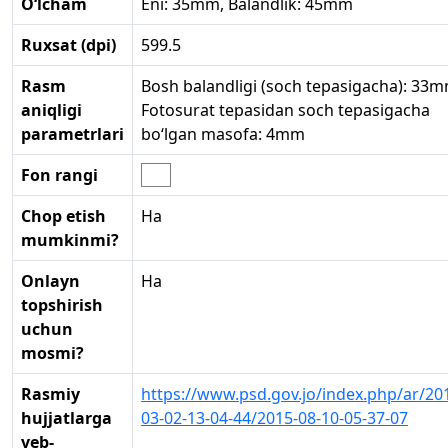
O‘lcham
Eni: 35mm, Balandlik: 45mm
Ruxsat (dpi)
599.5
Rasm
Bosh balandligi (soch tepasigacha): 33m
aniqligi
Fotosurat tepasidan soch tepasigacha
parametrlari
bo‘lgan masofa: 4mm
Fon rangi
Chop etish
Ha
mumkinmi?
Onlayn
Ha
topshirish
uchun
mosmi?
Rasmiy
https://www.psd.gov.jo/index.php/ar/20
hujjatlarga
03-02-13-04-44/2015-08-10-05-37-07
veb-