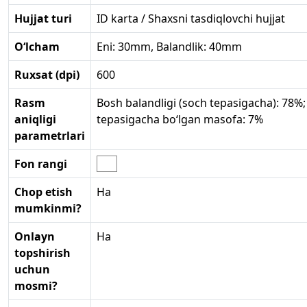
Hujjat turi
ID karta / Shaxsni tasdiqlovchi hujjat
O‘lcham
Eni: 30mm, Balandlik: 40mm
Ruxsat (dpi)
600
Rasm
Bosh balandligi (soch tepasigacha): 78%
aniqligi
tepasigacha bo‘lgan masofa: 7%
parametrlari
Fon rangi
Chop etish
Ha
mumkinmi?
Onlayn
Ha
topshirish
uchun
mosmi?