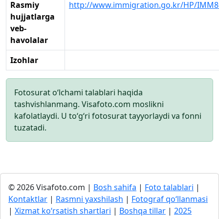
Rasmiy
http://www.immigration.go.kr/HP/IMM
hujjatlarga
veb-
havolalar
Izohlar
Fotosurat o‘lchami talablari haqida
tashvishlanmang. Visafoto.com moslikni
kafolatlaydi. U to‘g‘ri fotosurat tayyorlaydi va fonni
tuzatadi.
© 2026 Visafoto.com |
Bosh sahifa
|
Foto talablari
|
Kontaktlar
|
Rasmni yaxshilash
|
Fotograf qo‘llanmasi
|
Xizmat ko‘rsatish shartlari
|
Boshqa tillar
|
2025