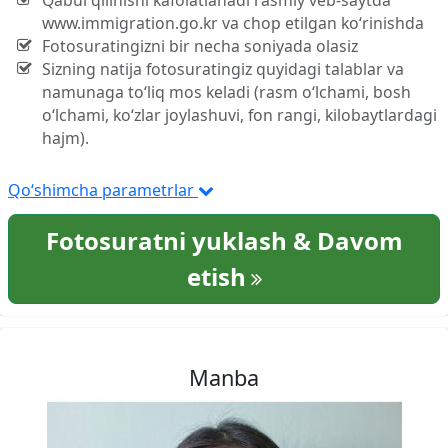
Qabul qilinishi kafolatlanadi rasmiy veb-saytda
www.immigration.go.kr va chop etilgan ko‘rinishda
Fotosuratingizni bir necha soniyada olasiz
Sizning natija fotosuratingiz quyidagi talablar va
namunaga to‘liq mos keladi (rasm o‘lchami, bosh
o‘lchami, ko‘zlar joylashuvi, fon rangi, kilobaytlardagi
hajm).
Qo‘shimcha parametrlar
Fotosuratni yuklash & Davom
etish
Manba