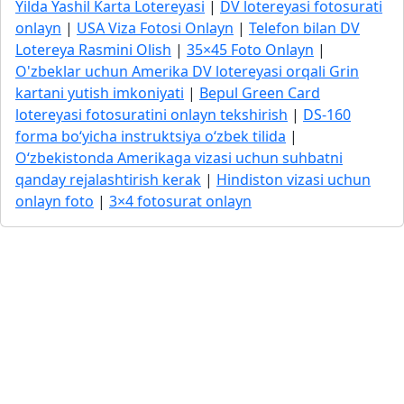
Yilda Yashil Karta Lotereyasi
|
DV lotereyasi fotosurati
onlayn
|
USA Viza Fotosi Onlayn
|
Telefon bilan DV
Lotereya Rasmini Olish
|
35×45 Foto Onlayn
|
O'zbeklar uchun Amerika DV lotereyasi orqali Grin
kartani yutish imkoniyati
|
Bepul Green Card
lotereyasi fotosuratini onlayn tekshirish
|
DS-160
forma bo‘yicha instruktsiya o‘zbek tilida
|
O‘zbekistonda Amerikaga vizasi uchun suhbatni
qanday rejalashtirish kerak
|
Hindiston vizasi uchun
onlayn foto
|
3×4 fotosurat onlayn