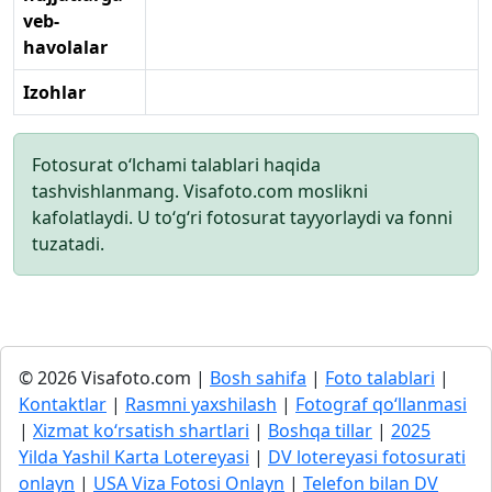
veb-
havolalar
Izohlar
Fotosurat o‘lchami talablari haqida
tashvishlanmang. Visafoto.com moslikni
kafolatlaydi. U to‘g‘ri fotosurat tayyorlaydi va fonni
tuzatadi.
© 2026 Visafoto.com |
Bosh sahifa
|
Foto talablari
|
Kontaktlar
|
Rasmni yaxshilash
|
Fotograf qo‘llanmasi
|
Xizmat ko‘rsatish shartlari
|
Boshqa tillar
|
2025
Yilda Yashil Karta Lotereyasi
|
DV lotereyasi fotosurati
onlayn
|
USA Viza Fotosi Onlayn
|
Telefon bilan DV