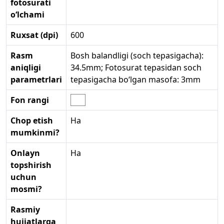
fotosurati
o‘lchami
Ruxsat (dpi)
600
Rasm
Bosh balandligi (soch tepasigacha):
aniqligi
34.5mm; Fotosurat tepasidan soch
parametrlari
tepasigacha bo‘lgan masofa: 3mm
Fon rangi
Chop etish
Ha
mumkinmi?
Onlayn
Ha
topshirish
uchun
mosmi?
Rasmiy
hujjatlarga