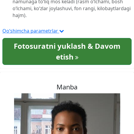
namunaga to‘liq mos keladi (rasm o‘lchami, bosh
o‘lchami, ko‘zlar joylashuvi, fon rangi, kilobaytlardagi
hajm).
Qo‘shimcha parametrlar
Fotosuratni yuklash & Davom
etish
Manba