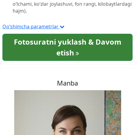
o‘lchami, ko‘zlar joylashuvi, fon rangi, kilobaytlardagi
hajm).
Qo‘shimcha parametrlar
Fotosuratni yuklash & Davom
etish
Manba