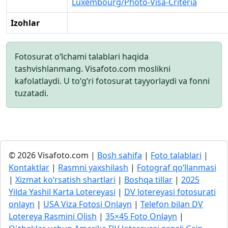
Luxembourg/Photo-Visa-Criteria
Izohlar
Fotosurat o‘lchami talablari haqida
tashvishlanmang. Visafoto.com moslikni
kafolatlaydi. U to‘g‘ri fotosurat tayyorlaydi va fonni
tuzatadi.
© 2026 Visafoto.com |
Bosh sahifa
|
Foto talablari
|
Kontaktlar
|
Rasmni yaxshilash
|
Fotograf qo‘llanmasi
|
Xizmat ko‘rsatish shartlari
|
Boshqa tillar
|
2025
Yilda Yashil Karta Lotereyasi
|
DV lotereyasi fotosurati
onlayn
|
USA Viza Fotosi Onlayn
|
Telefon bilan DV
Lotereya Rasmini Olish
|
35×45 Foto Onlayn
|