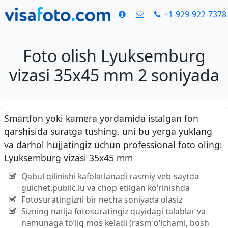
+1-929-922-7378
Foto olish Lyuksemburg
vizasi 35x45 mm 2 soniyada
Smartfon yoki kamera yordamida istalgan fon
qarshisida suratga tushing, uni bu yerga yuklang
va darhol hujjatingiz uchun professional foto oling:
Lyuksemburg vizasi 35x45 mm
Qabul qilinishi kafolatlanadi rasmiy veb-saytda
guichet.public.lu va chop etilgan ko‘rinishda
Fotosuratingizni bir necha soniyada olasiz
Sizning natija fotosuratingiz quyidagi talablar va
namunaga to‘liq mos keladi (rasm o‘lchami, bosh