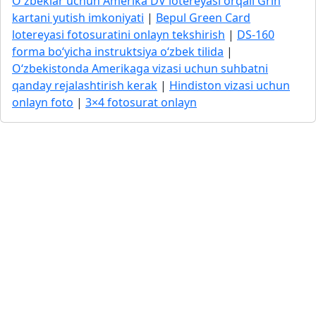
O'zbeklar uchun Amerika DV lotereyasi orqali Grin
kartani yutish imkoniyati
|
Bepul Green Card
lotereyasi fotosuratini onlayn tekshirish
|
DS-160
forma bo‘yicha instruktsiya o‘zbek tilida
|
O‘zbekistonda Amerikaga vizasi uchun suhbatni
qanday rejalashtirish kerak
|
Hindiston vizasi uchun
onlayn foto
|
3×4 fotosurat onlayn