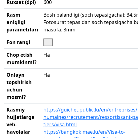
Ruxsat (dpi)
600
Rasm
Bosh balandligi (soch tepasigacha): 34.
aniqligi
Fotosurat tepasidan soch tepasigacha b
parametrlari
masofa: 3mm
Fon rangi
Chop etish
Ha
mumkinmi?
Onlayn
Ha
topshirish
uchun
mosmi?
Rasmiy
https://guichet.public.lu/en/entreprises
hujjatlarga
humaines/recrutement/ressortissant-pa
veb-
tiers/visa.html
havolalar
https://bangkok.mae.lu/en/Visa-to-