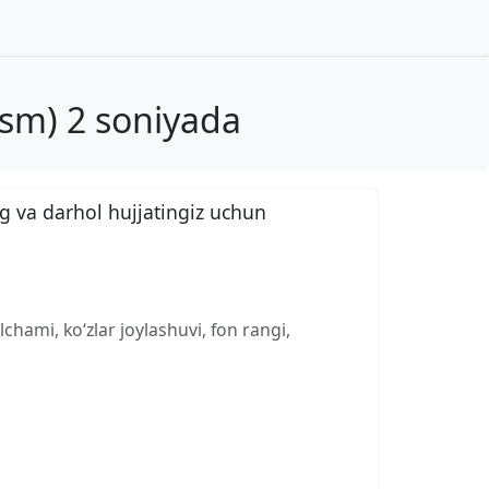
 sm) 2 soniyada
g va darhol hujjatingiz uchun
chami, ko‘zlar joylashuvi, fon rangi,