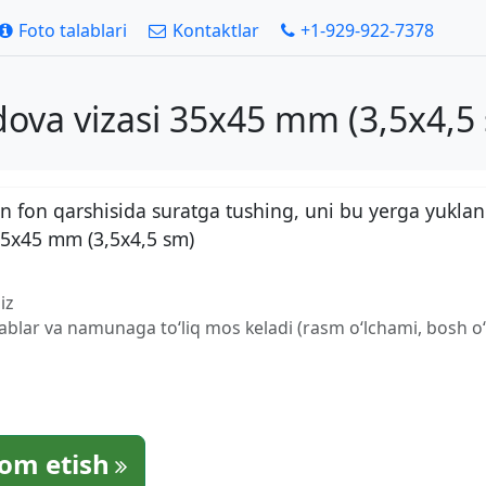
Foto talablari
Kontaktlar
+1-929-922-7378
dova vizasi 35x45 mm (3,5x4,5
 fon qarshisida suratga tushing, uni bu yerga yuklan
 35x45 mm (3,5x4,5 sm)
iz
lablar va namunaga to‘liq mos keladi (rasm o‘lchami, bosh o‘l
om etish