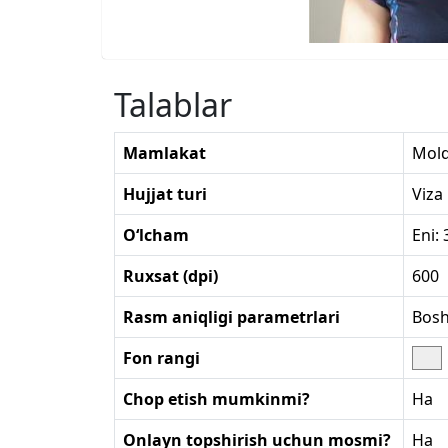
Talablar
Mamlakat
Mol
Hujjat turi
Viza
O‘lcham
Eni:
Ruxsat (dpi)
600
Rasm aniqligi parametrlari
Bosh
Fon rangi
Chop etish mumkinmi?
Ha
Onlayn topshirish uchun mosmi?
Ha