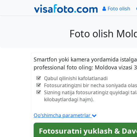
Foto olish
Foto olish Mol
Smartfon yoki kamera yordamida istalgan
professional foto oling: Moldova vizasi
Qabul qilinishi kafolatlanadi
Fotosuratingizni bir necha soniyada olas
Sizning natija fotosuratingiz quyidagi ta
kilobaytlardagi hajm).
Qo‘shimcha parametrlar
Fotosuratni yuklash & Dav