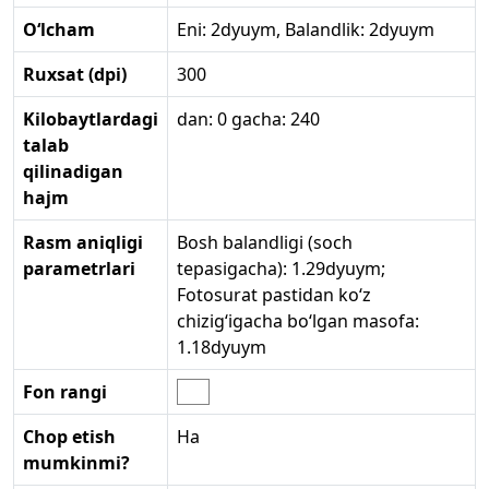
O‘lcham
Eni: 2dyuym, Balandlik: 2dyuym
Ruxsat (dpi)
300
Kilobaytlardagi
dan: 0 gacha: 240
talab
qilinadigan
hajm
Rasm aniqligi
Bosh balandligi (soch
parametrlari
tepasigacha): 1.29dyuym;
Fotosurat pastidan ko‘z
chizig‘igacha bo‘lgan masofa:
1.18dyuym
Fon rangi
Chop etish
Ha
mumkinmi?