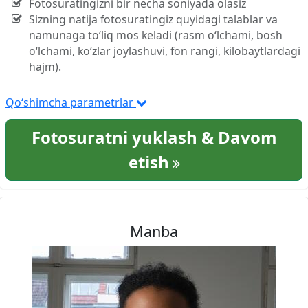
Fotosuratingizni bir necha soniyada olasiz
Sizning natija fotosuratingiz quyidagi talablar va
namunaga to‘liq mos keladi (rasm o‘lchami, bosh
o‘lchami, ko‘zlar joylashuvi, fon rangi, kilobaytlardagi
hajm).
Qo‘shimcha parametrlar
Fotosuratni yuklash & Davom
etish
Manba