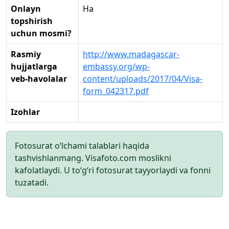
Onlayn
Ha
topshirish
uchun mosmi?
Rasmiy
http://www.madagascar-
hujjatlarga
embassy.org/wp-
veb-havolalar
content/uploads/2017/04/Visa-
form_042317.pdf
Izohlar
Fotosurat o‘lchami talablari haqida
tashvishlanmang. Visafoto.com moslikni
kafolatlaydi. U to‘g‘ri fotosurat tayyorlaydi va fonni
tuzatadi.