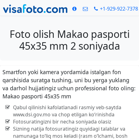
+1-929-922-7378
Foto olish Makao pasporti
45x35 mm 2 soniyada
Smartfon yoki kamera yordamida istalgan fon
qarshisida suratga tushing, uni bu yerga yuklang
va darhol hujjatingiz uchun professional foto oling:
Makao pasporti 45x35 mm
Qabul qilinishi kafolatlanadi rasmiy veb-saytda
www.dsi.gov.mo va chop etilgan ko‘rinishda
Fotosuratingizni bir necha soniyada olasiz
Sizning natija fotosuratingiz quyidagi talablar va
namunaga to‘liq mos keladi (rasm o‘lchami, bosh