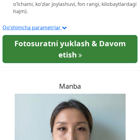
o‘lchami, ko‘zlar joylashuvi, fon rangi, kilobaytlardagi
hajm).
Qo‘shimcha parametrlar
Fotosuratni yuklash & Davom
etish
Manba