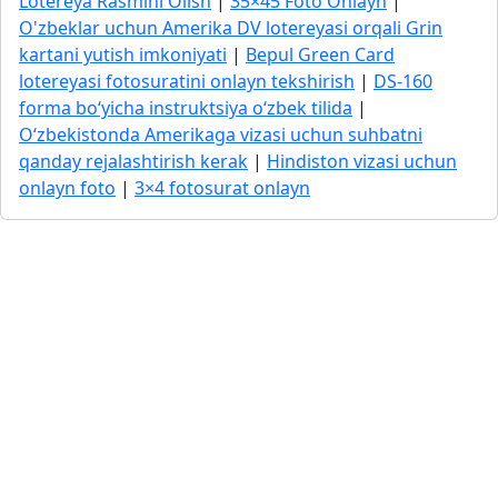
Lotereya Rasmini Olish
|
35×45 Foto Onlayn
|
O'zbeklar uchun Amerika DV lotereyasi orqali Grin
kartani yutish imkoniyati
|
Bepul Green Card
lotereyasi fotosuratini onlayn tekshirish
|
DS-160
forma bo‘yicha instruktsiya o‘zbek tilida
|
O‘zbekistonda Amerikaga vizasi uchun suhbatni
qanday rejalashtirish kerak
|
Hindiston vizasi uchun
onlayn foto
|
3×4 fotosurat onlayn