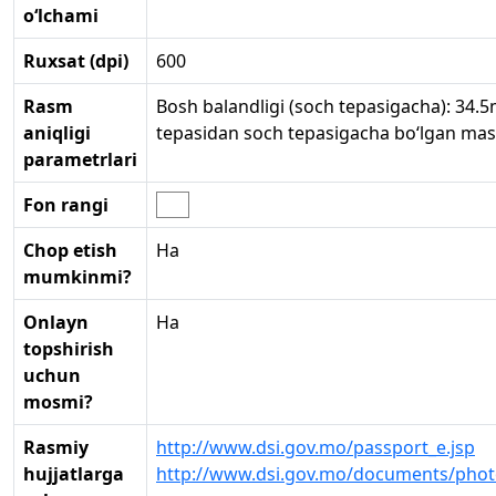
o‘lchami
Ruxsat (dpi)
600
Rasm
Bosh balandligi (soch tepasigacha): 34.
aniqligi
tepasidan soch tepasigacha bo‘lgan ma
parametrlari
Fon rangi
Chop etish
Ha
mumkinmi?
Onlayn
Ha
topshirish
uchun
mosmi?
Rasmiy
http://www.dsi.gov.mo/passport_e.jsp
hujjatlarga
http://www.dsi.gov.mo/documents/phot