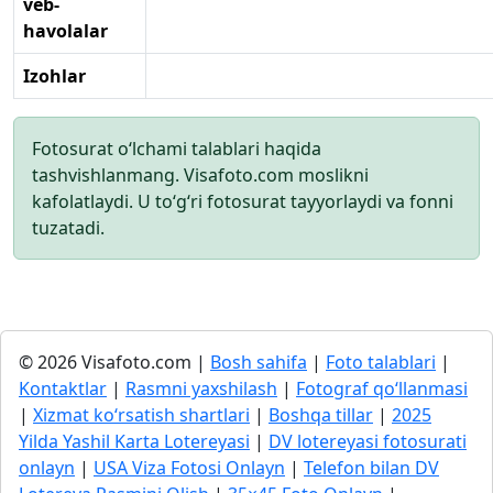
veb-
havolalar
Izohlar
Fotosurat o‘lchami talablari haqida
tashvishlanmang. Visafoto.com moslikni
kafolatlaydi. U to‘g‘ri fotosurat tayyorlaydi va fonni
tuzatadi.
© 2026 Visafoto.com |
Bosh sahifa
|
Foto talablari
|
Kontaktlar
|
Rasmni yaxshilash
|
Fotograf qo‘llanmasi
|
Xizmat ko‘rsatish shartlari
|
Boshqa tillar
|
2025
Yilda Yashil Karta Lotereyasi
|
DV lotereyasi fotosurati
onlayn
|
USA Viza Fotosi Onlayn
|
Telefon bilan DV