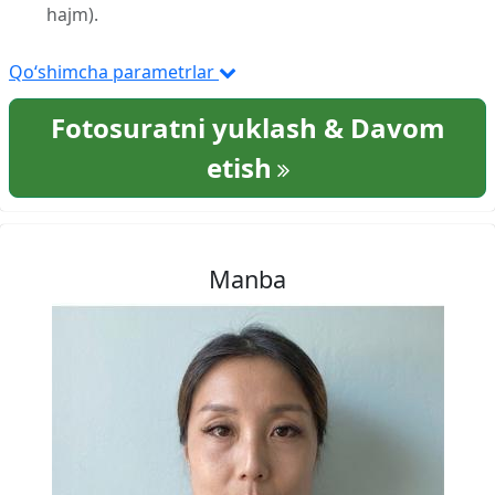
hajm).
Qo‘shimcha parametrlar
Fotosuratni yuklash & Davom
etish
Manba