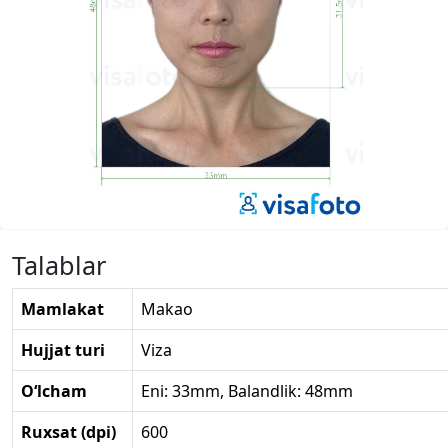
Talablar
Mamlakat
Makao
Hujjat turi
Viza
O‘lcham
Eni: 33mm, Balandlik: 48mm
Ruxsat (dpi)
600