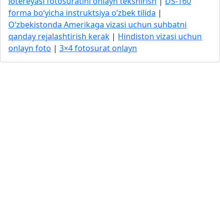
lotereyasi fotosuratini onlayn tekshirish
|
DS-160
forma bo‘yicha instruktsiya o‘zbek tilida
|
O‘zbekistonda Amerikaga vizasi uchun suhbatni
qanday rejalashtirish kerak
|
Hindiston vizasi uchun
onlayn foto
|
3×4 fotosurat onlayn