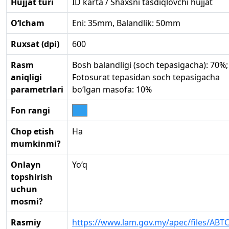
Hujjat turi
ID karta / Shaxsni tasdiqlovchi hujjat
O‘lcham
Eni: 35mm, Balandlik: 50mm
Ruxsat (dpi)
600
Rasm
Bosh balandligi (soch tepasigacha): 70%;
aniqligi
Fotosurat tepasidan soch tepasigacha
parametrlari
bo‘lgan masofa: 10%
Fon rangi
Chop etish
Ha
mumkinmi?
Onlayn
Yo‘q
topshirish
uchun
mosmi?
Rasmiy
https://www.lam.gov.my/apec/files/ABTC