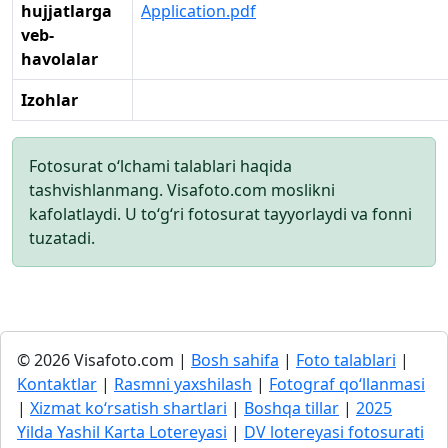
hujjatlarga
Application.pdf
veb-
havolalar
Izohlar
Fotosurat o‘lchami talablari haqida
tashvishlanmang. Visafoto.com moslikni
kafolatlaydi. U to‘g‘ri fotosurat tayyorlaydi va fonni
tuzatadi.
© 2026 Visafoto.com |
Bosh sahifa
|
Foto talablari
|
Kontaktlar
|
Rasmni yaxshilash
|
Fotograf qo‘llanmasi
|
Xizmat ko‘rsatish shartlari
|
Boshqa tillar
|
2025
Yilda Yashil Karta Lotereyasi
|
DV lotereyasi fotosurati