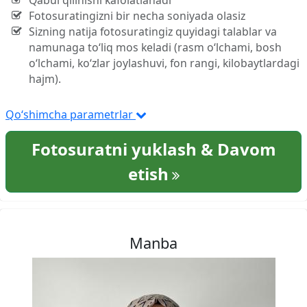
Qabul qilinishi kafolatlanadi
Fotosuratingizni bir necha soniyada olasiz
Sizning natija fotosuratingiz quyidagi talablar va
namunaga to‘liq mos keladi (rasm o‘lchami, bosh
o‘lchami, ko‘zlar joylashuvi, fon rangi, kilobaytlardagi
hajm).
Qo‘shimcha parametrlar
Fotosuratni yuklash & Davom
etish
Manba