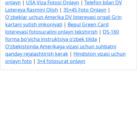
onlayn
|
USA Viza Fotosi Onlayn
|
Telefon bilan DV
Lotereya Rasmini Olish
|
35×45 Foto Onlayn
|
O'zbeklar uchun Amerika DV lotereyasi orqali Grin
kartani yutish imkoniyati
|
Bepul Green Card
lotereyasi fotosuratini onlayn tekshirish
|
DS-160
forma bo‘yicha instruktsiya o‘zbek tilida
|
O‘zbekistonda Amerikaga vizasi uchun suhbatni
qanday rejalashtirish kerak
|
Hindiston vizasi uchun
onlayn foto
|
3×4 fotosurat onlayn