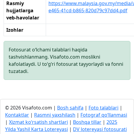
Rasmiy
https://www.malaysia.gov.my/media/
hujjatlarga
e465-41cd-b865-820d79c97dd4.pdf
veb-havolalar
Izohlar
Fotosurat o‘lchami talablari haqida
tashvishlanmang. Visafoto.com moslikni
kafolatlaydi. U to‘g‘ri fotosurat tayyorlaydi va fonni
tuzatadi.
© 2026 Visafoto.com |
Bosh sahifa
|
Foto talablari
|
Kontaktlar
|
Rasmni yaxshilash
|
Fotograf qo‘llanmasi
|
Xizmat ko‘rsatish shartlari
|
Boshqa tillar
|
2025
Yilda Yashil Karta Lotereyasi
|
DV lotereyasi fotosurati