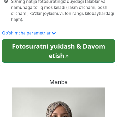
Sizning natija fotosuratingiz quyidagi talablar va
namunaga to‘liq mos keladi (rasm o‘lchami, bosh
o‘lchami, ko‘zlar joylashuvi, fon rangi, kilobaytlardagi
hajm).
Qo‘shimcha parametrlar
Fotosuratni yuklash & Davom
etish
Manba