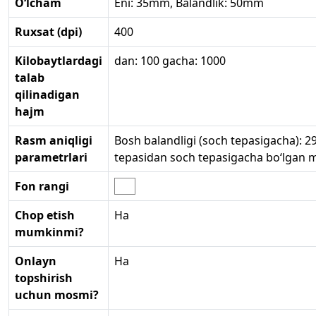
O‘lcham
Eni: 35mm, Balandlik: 50mm
Ruxsat (dpi)
400
Kilobaytlardagi
dan: 100 gacha: 1000
talab
qilinadigan
hajm
Rasm aniqligi
Bosh balandligi (soch tepasigacha): 
parametrlari
tepasidan soch tepasigacha bo‘lgan
Fon rangi
Chop etish
Ha
mumkinmi?
Onlayn
Ha
topshirish
uchun mosmi?