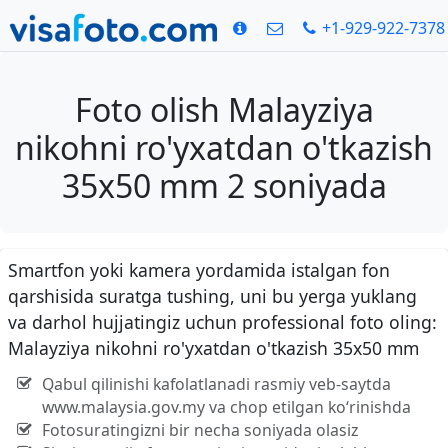
+1-929-922-7378
Foto olish Malayziya
nikohni ro'yxatdan o'tkazish
35x50 mm 2 soniyada
Smartfon yoki kamera yordamida istalgan fon
qarshisida suratga tushing, uni bu yerga yuklang
va darhol hujjatingiz uchun professional foto oling:
Malayziya nikohni ro'yxatdan o'tkazish 35x50 mm
Qabul qilinishi kafolatlanadi rasmiy veb-saytda
www.malaysia.gov.my va chop etilgan ko‘rinishda
Fotosuratingizni bir necha soniyada olasiz