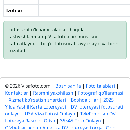
Izohlar
Fotosurat o‘lchami talablari haqida
tashvishlanmang. Visafoto.com moslikni
kafolatlaydi. U to‘g‘ri fotosurat tayyorlaydi va fonni
tuzatadi.
© 2026 Visafoto.com |
Bosh sahifa
|
Foto talablari
|
Kontaktlar
|
Rasmni yaxshilash
|
Fotograf qo‘llanmasi
|
Xizmat ko‘rsatish shartlari
|
Boshqa tillar
|
2025
Yilda Yashil Karta Lotereyasi
|
DV lotereyasi fotosurati
onlayn
|
USA Viza Fotosi Onlayn
|
Telefon bilan DV
Lotereya Rasmini Olish
|
35×45 Foto Onlayn
|
O'zbeklar uchun Amerika DV lotereyasi orqali Grin