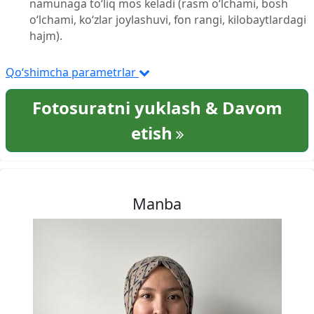
namunaga to‘liq mos keladi (rasm o‘lchami, bosh
o‘lchami, ko‘zlar joylashuvi, fon rangi, kilobaytlardagi
hajm).
Qo‘shimcha parametrlar
Fotosuratni yuklash & Davom
etish
Manba