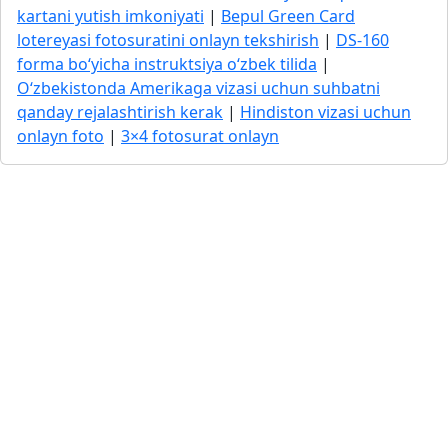
kartani yutish imkoniyati
|
Bepul Green Card
lotereyasi fotosuratini onlayn tekshirish
|
DS-160
forma bo‘yicha instruktsiya o‘zbek tilida
|
O‘zbekistonda Amerikaga vizasi uchun suhbatni
qanday rejalashtirish kerak
|
Hindiston vizasi uchun
onlayn foto
|
3×4 fotosurat onlayn