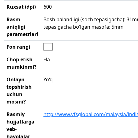
Ruxsat (dpi)
600
Rasm
Bosh balandligi (soch tepasigacha): 31m
aniqligi
tepasigacha bo‘lgan masofa: 5mm
parametrlari
Fon rangi
Chop etish
Ha
mumkinmi?
Onlayn
Yo‘q
topshirish
uchun
mosmi?
Rasmiy
http://www.vfsglobal.com/malaysia/indi
hujjatlarga
veb-
havolalar