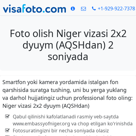
+1-929-922-7378
Foto olish Niger vizasi 2x2
dyuym (AQSHdan) 2
soniyada
Smartfon yoki kamera yordamida istalgan fon
qarshisida suratga tushing, uni bu yerga yuklang
va darhol hujjatingiz uchun professional foto oling:
Niger vizasi 2x2 dyuym (AQSHdan)
Qabul qilinishi kafolatlanadi rasmiy veb-saytda
www.embassyofniger.org va chop etilgan ko‘rinishda
Fotosuratingizni bir necha soniyada olasiz