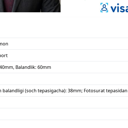
mon
port
 40mm, Balandlik: 60mm
 balandligi (soch tepasigacha): 38mm; Fotosurat tepasida