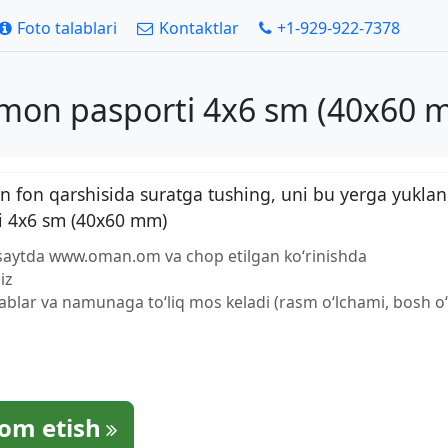
Foto talablari
Kontaktlar
+1-929-922-7378
mon pasporti 4x6 sm (40x60 
 fon qarshisida suratga tushing, uni bu yerga yuklan
i 4x6 sm (40x60 mm)
b-saytda www.oman.om va chop etilgan ko‘rinishda
iz
lablar va namunaga to‘liq mos keladi (rasm o‘lchami, bosh o‘l
om etish