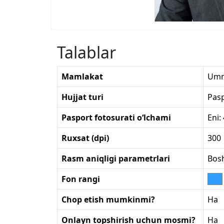
Talablar
Mamlakat
Um
Hujjat turi
Pas
Pasport fotosurati o‘lchami
Eni:
Ruxsat (dpi)
300
Rasm aniqligi parametrlari
Bosh
Fon rangi
Chop etish mumkinmi?
Ha
Onlayn topshirish uchun mosmi?
Ha