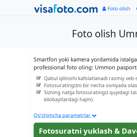
Foto olish
Foto olish Um
Smartfon yoki kamera yordamida istalgan
professional foto oling: Ummon pasport
Qabul qilinishi kafolatlanadi rasmiy ve
Fotosuratingizni bir necha soniyada olas
Sizning natija fotosuratingiz quyidagi ta
kilobaytlardagi hajm).
Qo‘shimcha parametrlar
Fotosuratni yuklash & Dav