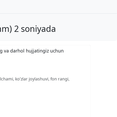
mm) 2 soniyada
g va darhol hujjatingiz uchun
chami, ko‘zlar joylashuvi, fon rangi,