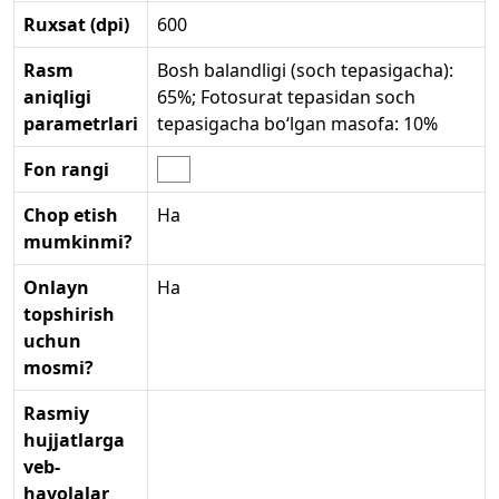
Ruxsat (dpi)
600
Rasm
Bosh balandligi (soch tepasigacha):
aniqligi
65%; Fotosurat tepasidan soch
parametrlari
tepasigacha bo‘lgan masofa: 10%
Fon rangi
Chop etish
Ha
mumkinmi?
Onlayn
Ha
topshirish
uchun
mosmi?
Rasmiy
hujjatlarga
veb-
havolalar