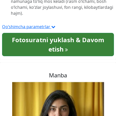
namunaga to‘liq mos keladi (rasm o‘lchami, bosh
o‘lchami, ko‘zlar joylashuvi, fon rangi, kilobaytlardagi
hajm).
Qo‘shimcha parametrlar
Fotosuratni yuklash & Davom
etish
Manba