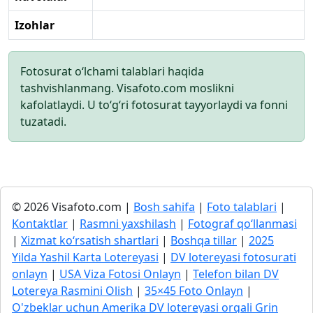
Izohlar
Fotosurat o‘lchami talablari haqida
tashvishlanmang. Visafoto.com moslikni
kafolatlaydi. U to‘g‘ri fotosurat tayyorlaydi va fonni
tuzatadi.
© 2026 Visafoto.com |
Bosh sahifa
|
Foto talablari
|
Kontaktlar
|
Rasmni yaxshilash
|
Fotograf qo‘llanmasi
|
Xizmat ko‘rsatish shartlari
|
Boshqa tillar
|
2025
Yilda Yashil Karta Lotereyasi
|
DV lotereyasi fotosurati
onlayn
|
USA Viza Fotosi Onlayn
|
Telefon bilan DV
Lotereya Rasmini Olish
|
35×45 Foto Onlayn
|
O'zbeklar uchun Amerika DV lotereyasi orqali Grin