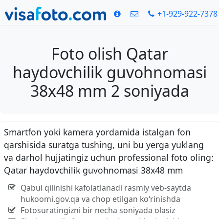
+1-929-922-7378
Foto olish Qatar
haydovchilik guvohnomasi
38x48 mm 2 soniyada
Smartfon yoki kamera yordamida istalgan fon
qarshisida suratga tushing, uni bu yerga yuklang
va darhol hujjatingiz uchun professional foto oling:
Qatar haydovchilik guvohnomasi 38x48 mm
Qabul qilinishi kafolatlanadi rasmiy veb-saytda
hukoomi.gov.qa va chop etilgan ko‘rinishda
Fotosuratingizni bir necha soniyada olasiz