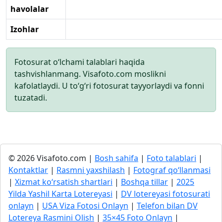
havolalar
Izohlar
Fotosurat o‘lchami talablari haqida
tashvishlanmang. Visafoto.com moslikni
kafolatlaydi. U to‘g‘ri fotosurat tayyorlaydi va fonni
tuzatadi.
© 2026 Visafoto.com |
Bosh sahifa
|
Foto talablari
|
Kontaktlar
|
Rasmni yaxshilash
|
Fotograf qo‘llanmasi
|
Xizmat ko‘rsatish shartlari
|
Boshqa tillar
|
2025
Yilda Yashil Karta Lotereyasi
|
DV lotereyasi fotosurati
onlayn
|
USA Viza Fotosi Onlayn
|
Telefon bilan DV
Lotereya Rasmini Olish
|
35×45 Foto Onlayn
|