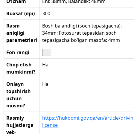
O‘lcham
Eni: 38mm, Balandlik: 48mm
Ruxsat (dpi)
300
Rasm
Bosh balandligi (soch tepasigacha):
aniqligi
34mm; Fotosurat tepasidan soch
parametrlari
tepasigacha bo‘lgan masofa: 4mm
Fon rangi
Chop etish
Ha
mumkinmi?
Onlayn
Ha
topshirish
uchun
mosmi?
Rasmiy
https://hukoomi.gov.qa/en/article/drivin
hujjatlarga
license
veb-