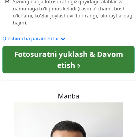
Sizning natija fotosuratingiz quyidagi talablar va
namunaga to‘liq mos keladi (rasm o‘lchami, bosh
o‘lchami, ko‘zlar joylashuvi, fon rangi, kilobaytlardagi
hajm).
Qo‘shimcha parametrlar
Fotosuratni yuklash & Davom
etish
Manba