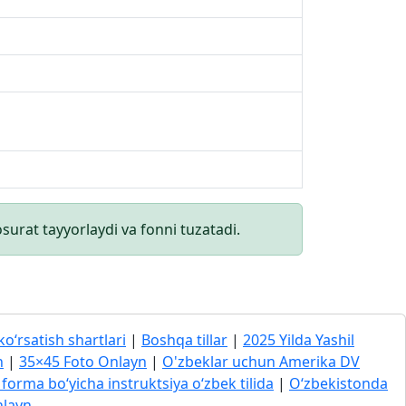
surat tayyorlaydi va fonni tuzatadi.
ko‘rsatish shartlari
|
Boshqa tillar
|
2025 Yilda Yashil
h
|
35×45 Foto Onlayn
|
O'zbeklar uchun Amerika DV
forma bo‘yicha instruktsiya o‘zbek tilida
|
O‘zbekistonda
nlayn