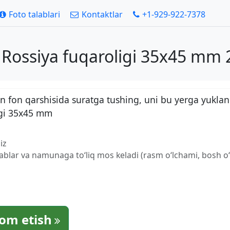
Foto talablari
Kontaktlar
+1-929-922-7378
h Rossiya fuqaroligi 35x45 mm 
 fon qarshisida suratga tushing, uni bu yerga yuklan
ligi 35x45 mm
iz
lablar va namunaga to‘liq mos keladi (rasm o‘lchami, bosh o‘l
om etish