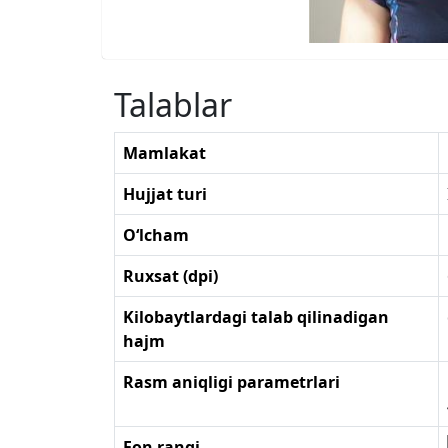
Talablar
Mamlakat
Hujjat turi
O‘lcham
Ruxsat (dpi)
Kilobaytlardagi talab qilinadigan
hajm
Rasm aniqligi parametrlari
Fon rangi