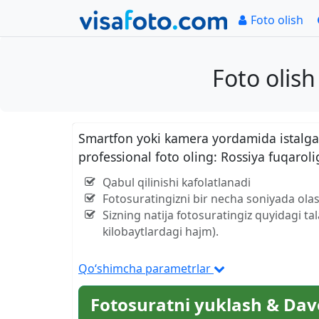
Foto olish
Foto olis
Smartfon yoki kamera yordamida istalgan
professional foto oling: Rossiya fuqaro
Qabul qilinishi kafolatlanadi
Fotosuratingizni bir necha soniyada olas
Sizning natija fotosuratingiz quyidagi ta
kilobaytlardagi hajm).
Qo‘shimcha parametrlar
Fotosuratni yuklash & Dav