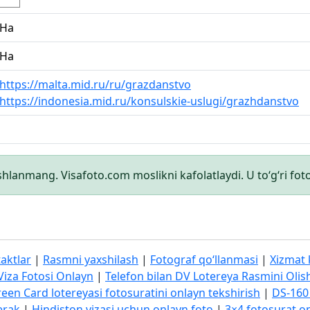
Ha
Ha
https://malta.mid.ru/ru/grazdanstvo
https://indonesia.mid.ru/konsulskie-uslugi/grazhdanstvo
shlanmang. Visafoto.com moslikni kafolatlaydi. U to‘g‘ri foto
aktlar
|
Rasmni yaxshilash
|
Fotograf qo‘llanmasi
|
Xizmat 
Viza Fotosi Onlayn
|
Telefon bilan DV Lotereya Rasmini Olis
een Card lotereyasi fotosuratini onlayn tekshirish
|
DS-160 
erak
|
Hindiston vizasi uchun onlayn foto
|
3×4 fotosurat o