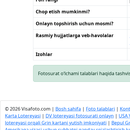
Chop etish mumkinmi?
Onlayn topshirish uchun mosmi?
Rasmiy hujjatlarga veb-havolalar
Izohlar
Fotosurat o‘lchami talablari haqida tashvi
© 2026 Visafoto.com |
Bosh sahifa
|
Foto talablari
|
Kont
Karta Lotereyasi
|
DV lotereyasi fotosurati onlayn
|
USA 
lotereyasi orqali Grin kartani yutish imkoniyati
|
Bepul Gr
Amerikaga vizasi uchun suhbatni qanday rejalashtirish k