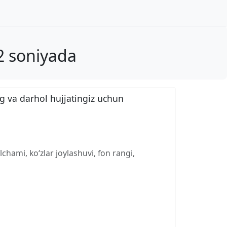
2 soniyada
g va darhol hujjatingiz uchun
chami, ko‘zlar joylashuvi, fon rangi,