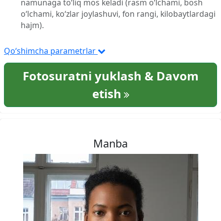
namunaga to‘liq mos keladi (rasm o‘lchami, bosh
o‘lchami, ko‘zlar joylashuvi, fon rangi, kilobaytlardagi
hajm).
Qo‘shimcha parametrlar
Fotosuratni yuklash & Davom
etish
Manba