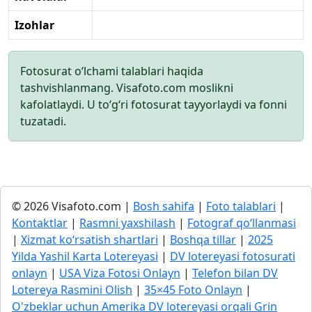
Izohlar
Fotosurat o‘lchami talablari haqida
tashvishlanmang. Visafoto.com moslikni
kafolatlaydi. U to‘g‘ri fotosurat tayyorlaydi va fonni
tuzatadi.
© 2026 Visafoto.com |
Bosh sahifa
|
Foto talablari
|
Kontaktlar
|
Rasmni yaxshilash
|
Fotograf qo‘llanmasi
|
Xizmat ko‘rsatish shartlari
|
Boshqa tillar
|
2025
Yilda Yashil Karta Lotereyasi
|
DV lotereyasi fotosurati
onlayn
|
USA Viza Fotosi Onlayn
|
Telefon bilan DV
Lotereya Rasmini Olish
|
35×45 Foto Onlayn
|
O'zbeklar uchun Amerika DV lotereyasi orqali Grin