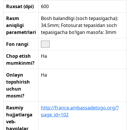
Ruxsat (dpi)
600
Rasm
Bosh balandligi (soch tepasigacha):
aniqligi
34.5mm; Fotosurat tepasidan soch
parametrlari
tepasigacha bo‘lgan masofa: 3mm
Fon rangi
Chop etish
Ha
mumkinmi?
Onlayn
Ha
topshirish
uchun
mosmi?
Rasmiy
http://france.ambassadetogo.org/?
hujjatlarga
page_id=102
veb-
havolalar