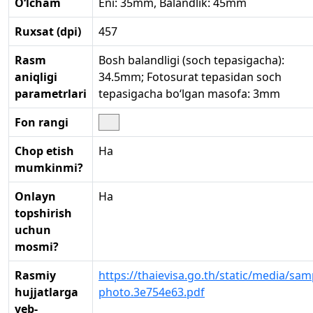
O‘lcham
Eni: 35mm, Balandlik: 45mm
Ruxsat (dpi)
457
Rasm
Bosh balandligi (soch tepasigacha):
aniqligi
34.5mm; Fotosurat tepasidan soch
parametrlari
tepasigacha bo‘lgan masofa: 3mm
Fon rangi
Chop etish
Ha
mumkinmi?
Onlayn
Ha
topshirish
uchun
mosmi?
Rasmiy
https://thaievisa.go.th/static/media/sam
hujjatlarga
photo.3e754e63.pdf
veb-