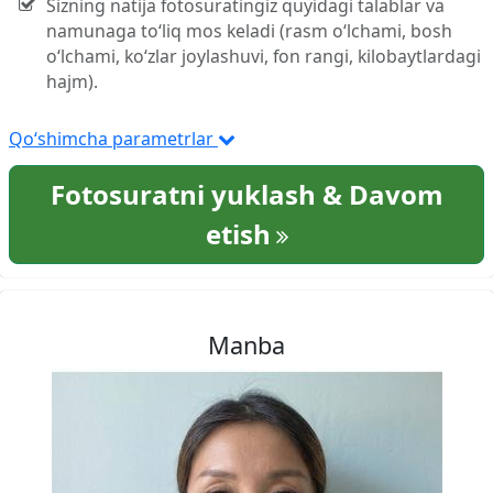
Sizning natija fotosuratingiz quyidagi talablar va
namunaga to‘liq mos keladi (rasm o‘lchami, bosh
o‘lchami, ko‘zlar joylashuvi, fon rangi, kilobaytlardagi
hajm).
Qo‘shimcha parametrlar
Fotosuratni yuklash & Davom
etish
Manba