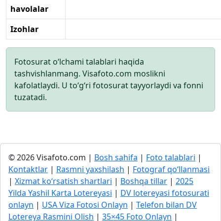
havolalar
Izohlar
Fotosurat o‘lchami talablari haqida
tashvishlanmang. Visafoto.com moslikni
kafolatlaydi. U to‘g‘ri fotosurat tayyorlaydi va fonni
tuzatadi.
© 2026 Visafoto.com |
Bosh sahifa
|
Foto talablari
|
Kontaktlar
|
Rasmni yaxshilash
|
Fotograf qo‘llanmasi
|
Xizmat ko‘rsatish shartlari
|
Boshqa tillar
|
2025
Yilda Yashil Karta Lotereyasi
|
DV lotereyasi fotosurati
onlayn
|
USA Viza Fotosi Onlayn
|
Telefon bilan DV
Lotereya Rasmini Olish
|
35×45 Foto Onlayn
|