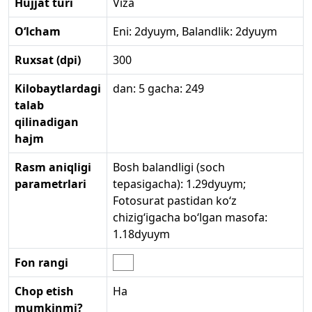
Hujjat turi
Viza
O‘lcham
Eni: 2dyuym, Balandlik: 2dyuym
Ruxsat (dpi)
300
Kilobaytlardagi
dan: 5 gacha: 249
talab
qilinadigan
hajm
Rasm aniqligi
Bosh balandligi (soch
parametrlari
tepasigacha): 1.29dyuym;
Fotosurat pastidan ko‘z
chizig‘igacha bo‘lgan masofa:
1.18dyuym
Fon rangi
Chop etish
Ha
mumkinmi?