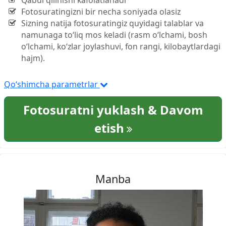
Qabul qilinishi kafolatlanadi
Fotosuratingizni bir necha soniyada olasiz
Sizning natija fotosuratingiz quyidagi talablar va
namunaga to‘liq mos keladi (rasm o‘lchami, bosh
o‘lchami, ko‘zlar joylashuvi, fon rangi, kilobaytlardagi
hajm).
Qo‘shimcha parametrlar
Fotosuratni yuklash & Davom
etish
Manba