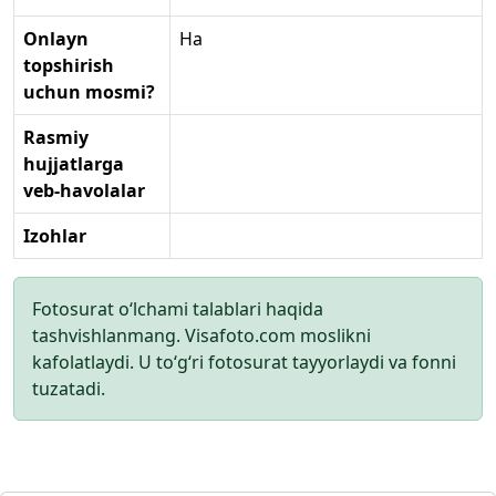
Onlayn
Ha
topshirish
uchun mosmi?
Rasmiy
hujjatlarga
veb-havolalar
Izohlar
Fotosurat o‘lchami talablari haqida
tashvishlanmang. Visafoto.com moslikni
kafolatlaydi. U to‘g‘ri fotosurat tayyorlaydi va fonni
tuzatadi.