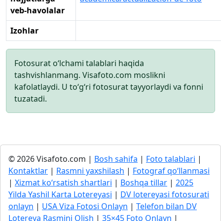
veb-havolalar
Izohlar
Fotosurat o‘lchami talablari haqida
tashvishlanmang. Visafoto.com moslikni
kafolatlaydi. U to‘g‘ri fotosurat tayyorlaydi va fonni
tuzatadi.
© 2026 Visafoto.com |
Bosh sahifa
|
Foto talablari
|
Kontaktlar
|
Rasmni yaxshilash
|
Fotograf qo‘llanmasi
|
Xizmat ko‘rsatish shartlari
|
Boshqa tillar
|
2025
Yilda Yashil Karta Lotereyasi
|
DV lotereyasi fotosurati
onlayn
|
USA Viza Fotosi Onlayn
|
Telefon bilan DV
Lotereya Rasmini Olish
|
35×45 Foto Onlayn
|