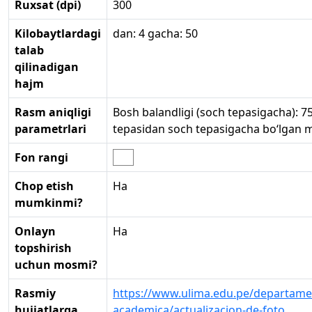
Ruxsat (dpi)
300
Kilobaytlardagi
dan: 4 gacha: 50
talab
qilinadigan
hajm
Rasm aniqligi
Bosh balandligi (soch tepasigacha): 7
parametrlari
tepasidan soch tepasigacha bo‘lgan 
Fon rangi
Chop etish
Ha
mumkinmi?
Onlayn
Ha
topshirish
uchun mosmi?
Rasmiy
https://www.ulima.edu.pe/departame
hujjatlarga
academica/actualizacion-de-foto