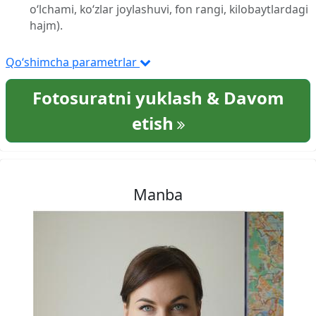
o‘lchami, ko‘zlar joylashuvi, fon rangi, kilobaytlardagi
hajm).
Qo‘shimcha parametrlar
Fotosuratni yuklash & Davom
etish
Manba