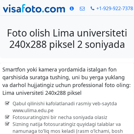
+1-929-922-7378
Foto olish Lima universiteti
240x288 piksel 2 soniyada
Smartfon yoki kamera yordamida istalgan fon
qarshisida suratga tushing, uni bu yerga yuklang
va darhol hujjatingiz uchun professional foto oling:
Lima universiteti 240x288 piksel
Qabul qilinishi kafolatlanadi rasmiy veb-saytda
www.ulima.edu.pe
Fotosuratingizni bir necha soniyada olasiz
Sizning natija fotosuratingiz quyidagi talablar va
namunaga to‘liq mos keladi (rasm o‘lchami, bosh