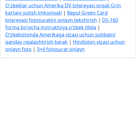
O'zbeklar uchun Amerika DV lotereyasi orqali Grin
kartani yutish imkoniyati
|
Bepul Green Card
lotereyasi fotosuratini onlayn tekshirish
|
DS-160
forma bo‘yicha instruktsiya o‘zbek tilida
|
O‘zbekistonda Amerikaga vizasi uchun suhbatni
qanday rejalashtirish kerak
|
Hindiston vizasi uchun
onlayn foto
|
3×4 fotosurat onlayn