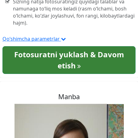
Sizning natija fotosuratingiz quyidagi talablar va
namunaga to‘liq mos keladi (rasm o‘lchami, bosh
o‘lchami, ko‘zlar joylashuvi, fon rangi, kilobaytlardagi
hajm).
Qo‘shimcha parametrlar
Fotosuratni yuklash & Davom
etish
Manba