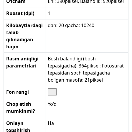
O‘lcham
Eni: 390piksel, Balandlik: 520piksel
Ruxsat (dpi)
1
Kilobaytlardagi
dan: 20 gacha: 10240
talab
qilinadigan
hajm
Rasm aniqligi
Bosh balandligi (bosh
parametrlari
tepasigacha): 364piksel; Fotosurat
tepasidan soch tepasigacha
bo‘lgan masofa: 21piksel
Fon rangi
Chop etish
Yo‘q
mumkinmi?
Onlayn
Ha
topshirish