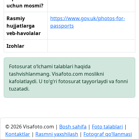
uchun mosmi?
Rasmiy
https://www.gov.uk/photos-for-
hujjatlarga
passports
veb-havolalar
Izohlar
Fotosurat o‘lchami talablari haqida
tashvishlanmang. Visafoto.com moslikni
kafolatlaydi. U to‘g‘ri fotosurat tayyorlaydi va fonni
tuzatadi.
© 2026 Visafoto.com |
Bosh sahifa
|
Foto talablari
|
Kontaktlar
|
Rasmni yaxshilash
|
Fotograf qo‘llanmasi