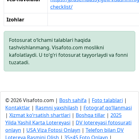
checklist/
Izohlar
Fotosurat o‘lchami talablari haqida
tashvishlanmang. Visafoto.com moslikni
kafolatlaydi. U to‘g‘ri fotosurat tayyorlaydi va fonni
tuzatadi.
© 2026 Visafoto.com |
Bosh sahifa
|
Foto talablari
|
Kontaktlar
|
Rasmni yaxshilash
|
Fotograf qo‘llanmasi
|
Xizmat ko‘rsatish shartlari
|
Boshqa tillar
|
2025
Yilda Yashil Karta Lotereyasi
|
DV lotereyasi fotosurati
onlayn
|
USA Viza Fotosi Onlayn
|
Telefon bilan DV
Lotereya Rasmini Olish
|
35×45 Foto Onlayn
|