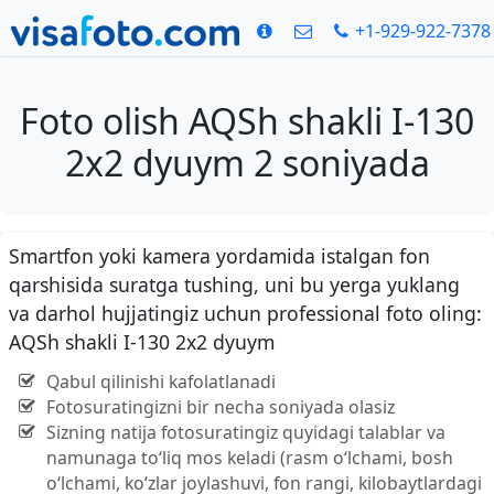
+1-929-922-7378
Foto olish AQSh shakli I-130
2x2 dyuym 2 soniyada
Smartfon yoki kamera yordamida istalgan fon
qarshisida suratga tushing, uni bu yerga yuklang
va darhol hujjatingiz uchun professional foto oling:
AQSh shakli I-130 2x2 dyuym
Qabul qilinishi kafolatlanadi
Fotosuratingizni bir necha soniyada olasiz
Sizning natija fotosuratingiz quyidagi talablar va
namunaga to‘liq mos keladi (rasm o‘lchami, bosh
o‘lchami, ko‘zlar joylashuvi, fon rangi, kilobaytlardagi