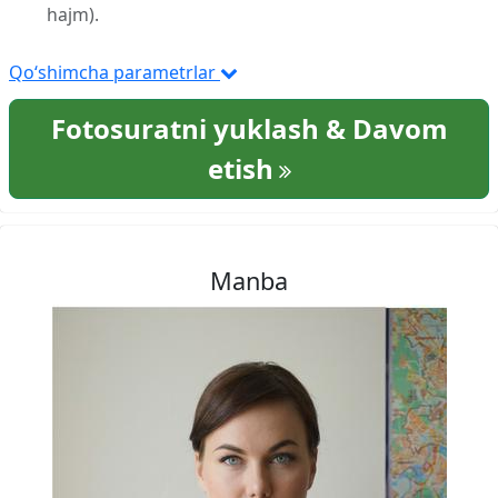
hajm).
Qo‘shimcha parametrlar
Fotosuratni yuklash & Davom
etish
Manba