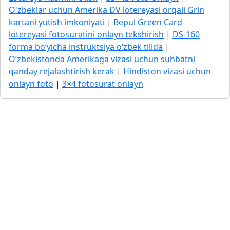
O'zbeklar uchun Amerika DV lotereyasi orqali Grin
kartani yutish imkoniyati
|
Bepul Green Card
lotereyasi fotosuratini onlayn tekshirish
|
DS-160
forma bo‘yicha instruktsiya o‘zbek tilida
|
O‘zbekistonda Amerikaga vizasi uchun suhbatni
qanday rejalashtirish kerak
|
Hindiston vizasi uchun
onlayn foto
|
3×4 fotosurat onlayn