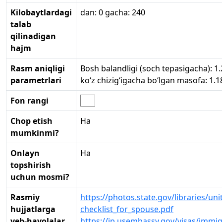
Kilobaytlardagi
dan: 0 gacha: 240
talab
qilinadigan
hajm
Rasm aniqligi
Bosh balandligi (soch tepasigacha): 
parametrlari
ko‘z chizig‘igacha bo‘lgan masofa: 1
Fon rangi
Chop etish
Ha
mumkinmi?
Onlayn
Ha
topshirish
uchun mosmi?
Rasmiy
https://photos.state.gov/libraries/u
hujjatlarga
checklist_for_spouse.pdf
veb-havolalar
https://jp.usembassy.gov/visas/immigr